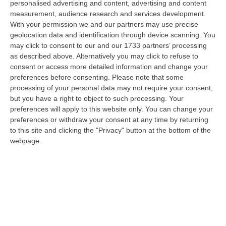
personalised advertising and content, advertising and content
sicurezza vittima di un violento pestaggio avvenuto sulla costa tirrenica
measurement, audience research and services development.
c…
With your permission we and our partners may use precise
10 Agosto, 7:16
geolocation data and identification through device scanning. You
may click to consent to our and our 1733 partners’ processing
Quando Il Bosco Resta Solo
as described above. Alternatively you may click to refuse to
“La Calabria brucia d’estate, ma il fuoco comincia quando le montagne si
consent or access more detailed information and change your
spopolano, quando le campagne vengono abbandonate, quando nei
preferences before consenting.
Please note that some
bosch…
processing of your personal data may not require your consent,
10 Agosto, 7:00
but you have a right to object to such processing. Your
preferences will apply to this website only. You can change your
Statale 106 Senza Pace: Traffico In Tilt Nel Tratto Cosentino Per
preferences or withdraw your consent at any time by returning
to this site and clicking the "Privacy" button at the bottom of the
Un Tir In Fiamme In Galleria
webpage.
“COSENZA Non bastavano gli incidenti, ecco i mezzi in fiamme: oggi un
Tir ha preso fuoco sulla statale 106 nella nuova galleria del terzo me…
09 Agosto, 21:50
Vinitaly And The City, Calderone: «La Calabria Dimostra Vivacità
Imprenditoriale E Crescita Occupazionale»
“REGGIO CALABRIA Arriva puntuale all’area talk del Vinitaly and the city
a Reggio Calabria la ministra del lavoro Marina Elvira Calderone. «…