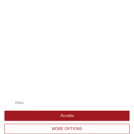
09 Agosto, 20:31
Edizioni provinciali
Catanzaro
Cosenza
Vibo Valentia
Reggio Calabria
Crotone
Rifiuto
Accetto
MORE OPTIONS