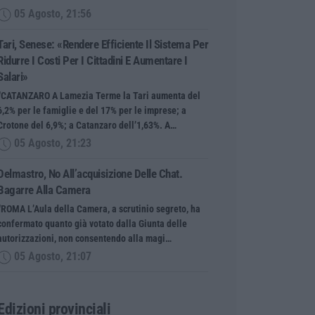
05 Agosto, 21:56
Tari, Senese: «Rendere Efficiente Il Sistema Per
Ridurre I Costi Per I Cittadini E Aumentare I
Salari»
“CATANZARO A Lamezia Terme la Tari aumenta del
6,2% per le famiglie e del 17% per le imprese; a
Crotone del 6,9%; a Catanzaro dell’1,63%. A…
05 Agosto, 21:23
Delmastro, No All’acquisizione Delle Chat.
Bagarre Alla Camera
“ROMA L’Aula della Camera, a scrutinio segreto, ha
confermato quanto già votato dalla Giunta delle
autorizzazioni, non consentendo alla magi…
05 Agosto, 21:07
Edizioni provinciali