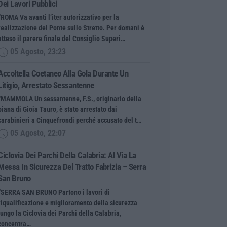
Dei Lavori Pubblici
“ROMA Va avanti l’iter autorizzativo per la
realizzazione del Ponte sullo Stretto. Per domani è
atteso il parere finale del Consiglio Superi…
05 Agosto, 23:23
Accoltella Coetaneo Alla Gola Durante Un
Litigio, Arrestato Sessantenne
“MAMMOLA Un sessantenne, F.S., originario della
piana di Gioia Tauro, è stato arrestato dai
carabinieri a Cinquefrondi perché accusato del t…
05 Agosto, 22:07
Ciclovia Dei Parchi Della Calabria: Al Via La
Messa In Sicurezza Del Tratto Fabrizia – Serra
San Bruno
“SERRA SAN BRUNO Partono i lavori di
riqualificazione e miglioramento della sicurezza
lungo la Ciclovia dei Parchi della Calabria,
concentra…