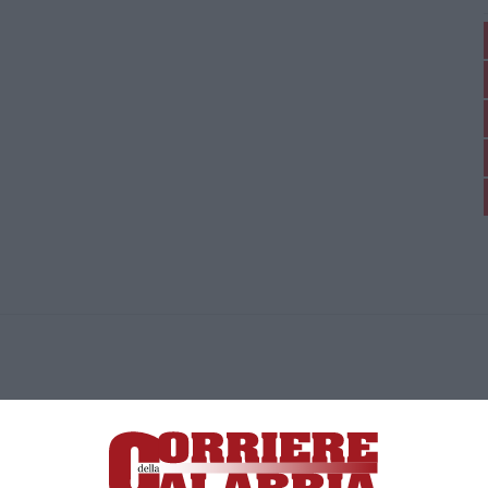
ica di News&Com S.r.l ©2012-
-2026. Tutti i diritti riservati.
ia, Lamezia Terme (CZ)
irettore responsabile Paola Militano |
Privacy