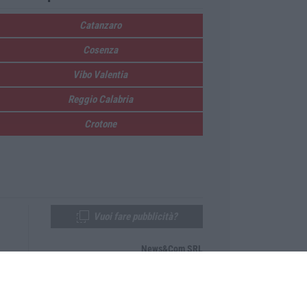
Catanzaro
Cosenza
Vibo Valentia
Reggio Calabria
Crotone
Vuoi fare pubblicità?
News&Com SRL
Telefono:
0968-53665
Email:
newsandcom@gmail.com