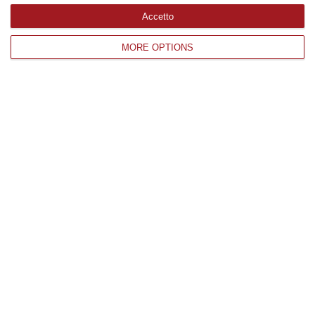
Edizioni provinciali
Accetto
MORE OPTIONS
Catanzaro
Cosenza
Vibo Valentia
Reggio Calabria
Crotone
Corriere delle Calabria è una testata giornalistica di News&Com S.r.l
©2012-
-2026. Tutti i diritti riservati.
P.IVA. 03199620794, Via del mare 6/G, S.Eufemia, Lamezia Terme