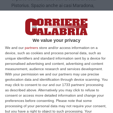
Pistorius. Spazio anche ai casi Maradona,
Senna, Raciti e Pantani
Pubblicato il: 14/02/24 – 11:36
We value your privacy
We and our
partners
store and/or access information on a
device, such as cookies and process personal data, such as
unique identifiers and standard information sent by a device for
personalised advertising and content, advertising and content
measurement, audience research and services development.
With your permission we and our partners may use precise
geolocation data and identification through device scanning. You
may click to consent to our and our 1733 partners’ processing
as described above. Alternatively you may click to refuse to
Marina di Sibari, la pista ciclabile
consent or access more detailed information and change your
intitolata a Marco Pantani
preferences before consenting.
Please note that some
processing of your personal data may not require your consent,
L’inaugurazione avvenuta ieri alla presenza
but you have a right to object to such processing. Your