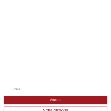
integrante dell’agricoltura e non considerato un animale marginale
rispetto…
07 Agosto, 10:25
Edizioni provinciali
Catanzaro
Cosenza
Vibo Valentia
Reggio Calabria
Crotone
Rifiuto
Accetto
MORE OPTIONS