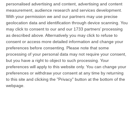
comparto olivicolo italiano vive una delle crisi più gravi della sua sto…
personalised advertising and content, advertising and content
measurement, audience research and services development.
07 Agosto, 11:43
With your permission we and our partners may use precise
geolocation data and identification through device scanning. You
Schiavonea, Distrutti I Mezzi Del Cantiere Dell’azienda Del
may click to consent to our and our 1733 partners’ processing
Presidente Di Ance Calabria Rugna – FOTO
as described above. Alternatively you may click to refuse to
“CATANZARO All’alba, nel cantiere del lungomare di Schiavonea, in
consent or access more detailed information and change your
provincia di Cosenza, c’erano soltanto mezzi devastati e anni di lavoro
preferences before consenting.
Please note that some
co…
processing of your personal data may not require your consent,
07 Agosto, 11:26
but you have a right to object to such processing. Your
preferences will apply to this website only. You can change your
Cedir, Rende E San Giovanni In Fiore, Scirocco E La «struttura
preferences or withdraw your consent at any time by returning
Nostra» Degli Appalti Tra Sicilia E Calabria
to this site and clicking the "Privacy" button at the bottom of the
webpage.
“LAMEZIA TERME Un centro operativo a Messina, ma uomini, mezzi e
imprese da muovere anche sull’altra sponda dello Stretto. Dai lavori per
l’…
07 Agosto, 11:03
«Il Cavallo Sia Risorsa Agricola A Tutti Gli Effetti»
“ROMA Il cavallo deve essere riconosciuto pienamente come parte