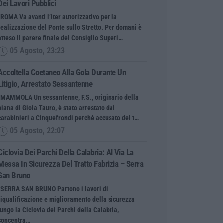
Dei Lavori Pubblici
“ROMA Va avanti l’iter autorizzativo per la
realizzazione del Ponte sullo Stretto. Per domani è
atteso il parere finale del Consiglio Superi…
05 Agosto, 23:23
Accoltella Coetaneo Alla Gola Durante Un
Litigio, Arrestato Sessantenne
“MAMMOLA Un sessantenne, F.S., originario della
piana di Gioia Tauro, è stato arrestato dai
carabinieri a Cinquefrondi perché accusato del t…
05 Agosto, 22:07
Ciclovia Dei Parchi Della Calabria: Al Via La
Messa In Sicurezza Del Tratto Fabrizia – Serra
San Bruno
“SERRA SAN BRUNO Partono i lavori di
riqualificazione e miglioramento della sicurezza
lungo la Ciclovia dei Parchi della Calabria,
concentra…