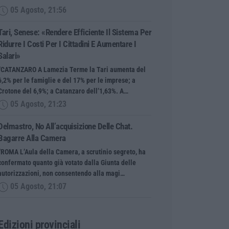
05 Agosto, 21:56
Tari, Senese: «Rendere Efficiente Il Sistema Per
Ridurre I Costi Per I Cittadini E Aumentare I
Salari»
“CATANZARO A Lamezia Terme la Tari aumenta del
6,2% per le famiglie e del 17% per le imprese; a
Crotone del 6,9%; a Catanzaro dell’1,63%. A…
05 Agosto, 21:23
Delmastro, No All’acquisizione Delle Chat.
Bagarre Alla Camera
“ROMA L’Aula della Camera, a scrutinio segreto, ha
confermato quanto già votato dalla Giunta delle
autorizzazioni, non consentendo alla magi…
05 Agosto, 21:07
Edizioni provinciali