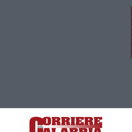
ica di News&Com S.r.l ©2012-
-2026. Tutti i diritti riservati.
ia, Lamezia Terme (CZ)
irettore responsabile Paola Militano |
Privacy