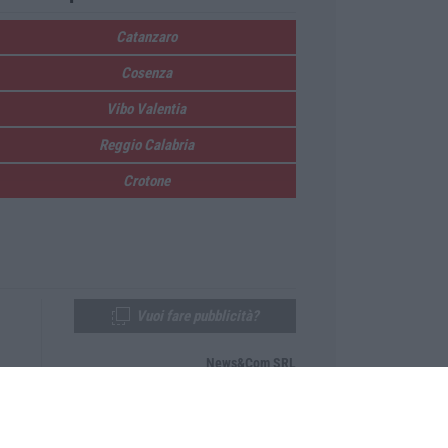
Catanzaro
Cosenza
Vibo Valentia
Reggio Calabria
Crotone
Vuoi fare pubblicità?
News&Com SRL
Telefono:
0968-53665
Email:
newsandcom@gmail.com