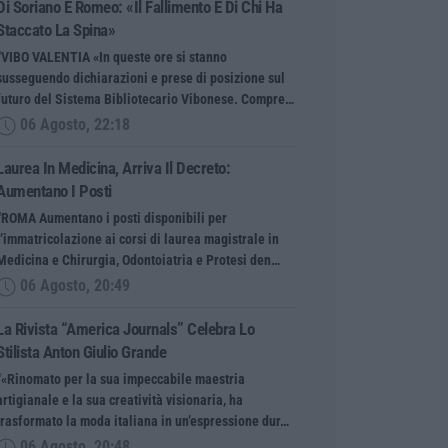
Di Soriano E Romeo: «Il Fallimento È Di Chi Ha
Staccato La Spina»
“VIBO VALENTIA «In queste ore si stanno
susseguendo dichiarazioni e prese di posizione sul
futuro del Sistema Bibliotecario Vibonese. Compre…
06 Agosto, 22:18
Laurea In Medicina, Arriva Il Decreto:
Aumentano I Posti
“ROMA Aumentano i posti disponibili per
l’immatricolazione ai corsi di laurea magistrale in
Medicina e Chirurgia, Odontoiatria e Protesi den…
06 Agosto, 20:49
La Rivista “America Journals” Celebra Lo
Stilista Anton Giulio Grande
“«Rinomato per la sua impeccabile maestria
artigianale e la sua creatività visionaria, ha
trasformato la moda italiana in un’espressione dur…
06 Agosto, 20:48