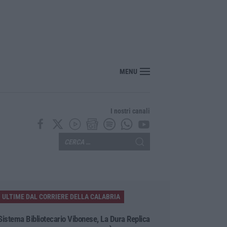
“America Journals” celebra lo stilista Anton Giulio Grande
MENU
I nostri canali
ULTIME DAL CORRIERE DELLA CALABRIA
Sistema Bibliotecario Vibonese, La Dura Replica