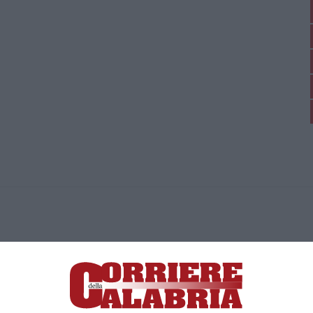
ica di News&Com S.r.l ©2012-
-2026. Tutti i diritti riservati.
ia, Lamezia Terme (CZ)
irettore responsabile Paola Militano |
Privacy