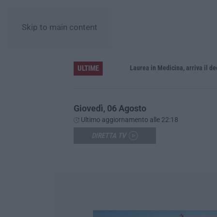
Skip to main content
ULTIME
Sistema bibliotecario vibonese, la dura replica di Soriano e Romeo: «Il fallimento è di chi ha staccato la spina»
Laurea in Medicina, arriva il decreto:
Giovedì, 06 Agosto
Ultimo aggiornamento alle 22:18
DIRETTA TV