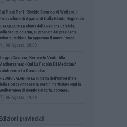
Dai Piani Per Il Rischio Sismico Al Welfare, I
Provvedimenti Approvati Dalla Giunta Regionale
“CATANZARO La Giunta della Regione Calabria,
nella seduta odierna, su proposta del presidente
Roberto Occhiuto, ha approvato il nuovo Protoc…
06 Agosto, 20:03
Reggio Calabria, Bernini In Visita Alla
Mediterranea: «Qui La Facoltà Di Medicina?
Valuteremo La Domanda»
“REGGIO CALABRIA La ministra dell’Università e
della ricerca Anna Maria Bernini ha visitato oggi la
Mediterranea di Reggio Calabria, accompa…
06 Agosto, 19:49
Edizioni provinciali