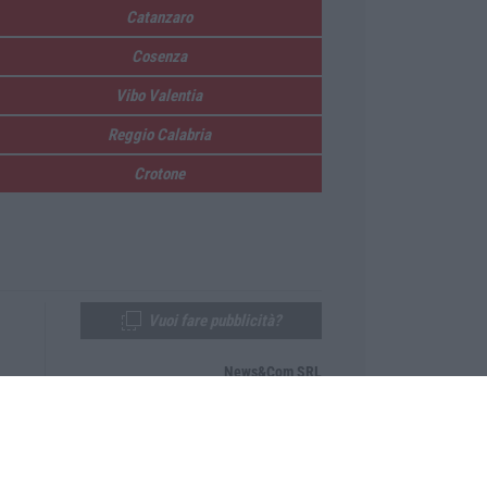
Catanzaro
Cosenza
Vibo Valentia
Reggio Calabria
Crotone
Vuoi fare pubblicità?
News&Com SRL
Telefono:
0968-53665
Email:
newsandcom@gmail.com