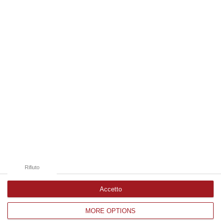
06 Agosto, 14:20
Edizioni provinciali
Catanzaro
Cosenza
Vibo Valentia
Reggio Calabria
Crotone
Rifiuto
Accetto
MORE OPTIONS