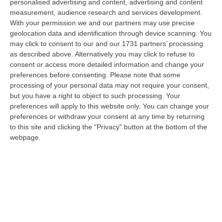
Squadra Mobile della Questura di Cosenza e del Commissariato di Diam…
personalised advertising and content, advertising and content
measurement, audience research and services development.
06 Agosto, 15:27
With your permission we and our partners may use precise
geolocation data and identification through device scanning. You
Situazione 118, Miserendino: «I Servizi Di Emergenza Soffrono
may click to consent to our and our 1731 partners’ processing
Ma I Risultati Arriveranno»
as described above. Alternatively you may click to refuse to
“CATANZARO “I servizi di emergenza sono in difficoltà, e non solo in
consent or access more detailed information and change your
Regione Calabria. La Calabria soffre sicuramente per una riforma
preferences before consenting.
Please note that some
ancora…
processing of your personal data may not require your consent,
06 Agosto, 15:00
but you have a right to object to such processing. Your
preferences will apply to this website only. You can change your
Afa In Lieve Calo, Da Domani Scendono Le Città Con Bollino Rosso
preferences or withdraw your consent at any time by returning
to this site and clicking the "Privacy" button at the bottom of the
“Si attenua lievemente la morsa dell’afa sull’Italia: dopo il record di oggi
webpage.
con 27 città italiane monitorate su 27 col bollino rosso di all…
06 Agosto, 14:54
Platania, Impianto Sul Torrente Piazza: Il Consiglio Di Stato Dà
Ragione Alla Società Idroelettrica Del Corace
“CATANZARO La Sezione Quarta del Consiglio di Stato ha accolto
l’appello proposto dalla società Idroelettrica del Corace – rappresentata
dal…