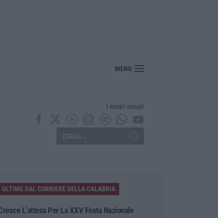
 il Mur aumenta le risorse per gli atenei della Calabria. Assegnati 199 milioni d
MENU
I nostri canali
ULTIME DAL CORRIERE DELLA CALABRIA
Cresce L’attesa Per La XXV Festa Nazionale