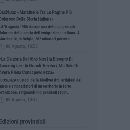
Occhiuto: «Marcinelle Tra Le Pagine Più
Dolorose Della Storia Italiana»
“«L’8 agosto 1956 rimane una delle pagine più
dolorose della storia dell’emigrazione italiana. A
Marcinelle, in Belgio, 262 minatori persero…
08 Agosto, 10:53
«La Calabria Del Vino Non Ha Bisogno Di
Assomigliare Ai Grandi Territori, Ma Solo Di
Avere Piena Consapevolezza»
“COSENZA Custodi della biodiversità, artigiani del
gusto e ambasciatori di un territorio in forte
evoluzione. I vignaioli indipendenti rappr…
08 Agosto, 10:47
Edizioni provinciali