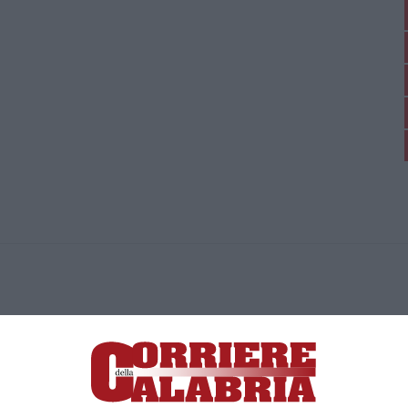
ica di News&Com S.r.l ©2012-
-2026. Tutti i diritti riservati.
ia, Lamezia Terme (CZ)
irettore responsabile Paola Militano |
Privacy