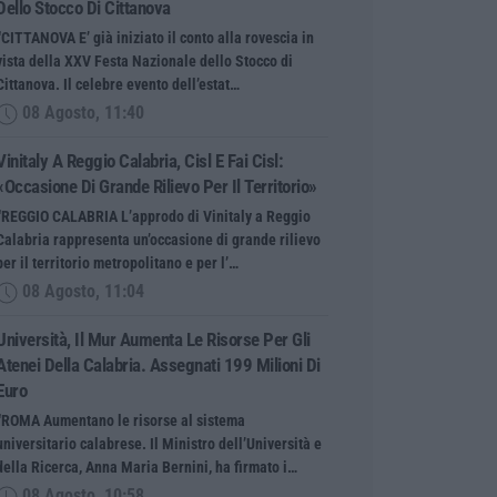
Dello Stocco Di Cittanova
“CITTANOVA E’ già iniziato il conto alla rovescia in
vista della XXV Festa Nazionale dello Stocco di
Cittanova. Il celebre evento dell’estat…
08 Agosto, 11:40
Vinitaly A Reggio Calabria, Cisl E Fai Cisl:
«Occasione Di Grande Rilievo Per Il Territorio»
“REGGIO CALABRIA L’approdo di Vinitaly a Reggio
Calabria rappresenta un’occasione di grande rilievo
per il territorio metropolitano e per l’…
08 Agosto, 11:04
Università, Il Mur Aumenta Le Risorse Per Gli
Atenei Della Calabria. Assegnati 199 Milioni Di
Euro
“ROMA Aumentano le risorse al sistema
universitario calabrese. Il Ministro dell’Università e
della Ricerca, Anna Maria Bernini, ha firmato i…
08 Agosto, 10:58