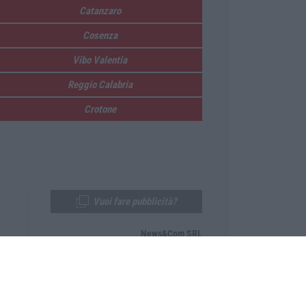
Catanzaro
Cosenza
Vibo Valentia
Reggio Calabria
Crotone
Vuoi fare pubblicità?
News&Com SRL
Telefono:
0968-53665
Email:
newsandcom@gmail.com