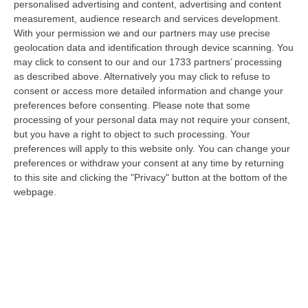
personalised advertising and content, advertising and content
laurea magistrale in Medicina e Chirurgia, Odontoiatria e Protesi den…
measurement, audience research and services development.
06 Agosto, 20:49
With your permission we and our partners may use precise
geolocation data and identification through device scanning. You
La Rivista “America Journals” Celebra Lo Stilista Anton Giulio
may click to consent to our and our 1733 partners’ processing
Grande
as described above. Alternatively you may click to refuse to
“«Rinomato per la sua impeccabile maestria artigianale e la sua
consent or access more detailed information and change your
creatività visionaria, ha trasformato la moda italiana in un’espressione
preferences before consenting.
Please note that some
dur…
processing of your personal data may not require your consent,
06 Agosto, 20:48
but you have a right to object to such processing. Your
preferences will apply to this website only. You can change your
Dai Piani Per Il Rischio Sismico Al Welfare, I Provvedimenti
preferences or withdraw your consent at any time by returning
to this site and clicking the "Privacy" button at the bottom of the
Approvati Dalla Giunta Regionale
webpage.
“CATANZARO La Giunta della Regione Calabria, nella seduta odierna, su
proposta del presidente Roberto Occhiuto, ha approvato il nuovo Protoc…
06 Agosto, 20:03
Reggio Calabria, Bernini In Visita Alla Mediterranea: «Qui La
Facoltà Di Medicina? Valuteremo La Domanda»
“REGGIO CALABRIA La ministra dell’Università e della ricerca Anna Maria
Bernini ha visitato oggi la Mediterranea di Reggio Calabria, accompa…