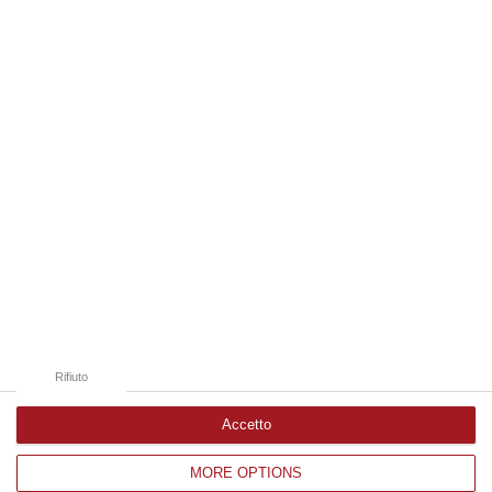
06 Agosto, 19:49
Edizioni provinciali
Catanzaro
Cosenza
Vibo Valentia
Reggio Calabria
Crotone
Rifiuto
Accetto
MORE OPTIONS