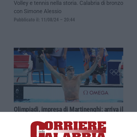
Volley e tennis nella storia. Calabria di bronzo
con Simone Alessio
Pubblicato il: 11/08/24 – 20:44
Olimpiadi, impresa di Martinenghi: arriva il
primo oro per l’Italia
Dopo una giornata negativa per lo sport
azzurro, il nuotatore vince i 100 metri rana