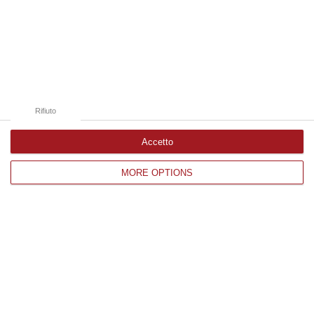
Edizioni provinciali
Catanzaro
Cosenza
Rifiuto
Vibo Valentia
Accetto
Reggio Calabria
MORE OPTIONS
Crotone
Corriere delle Calabria è una testata giornalistica di News&Com S.r.l
©2012-
-2026. Tutti i diritti riservati.