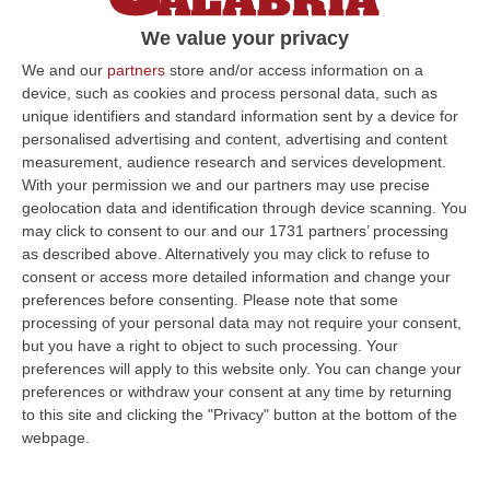
precedendo di poco il campione in carica
We value your privacy
Adam Peaty
We and our
partners
store and/or access information on a
Pubblicato il: 28/07/24 – 22:08
device, such as cookies and process personal data, such as
unique identifiers and standard information sent by a device for
personalised advertising and content, advertising and content
measurement, audience research and services development.
ULTIME DAL CORRIERE DELLA CALABRIA
With your permission we and our partners may use precise
geolocation data and identification through device scanning. You
Sistema Bibliotecario Vibonese, La Dura Replica Di Soriano E
may click to consent to our and our 1731 partners’ processing
Romeo: «Il Fallimento È Di Chi Ha Staccato La Spina»
as described above. Alternatively you may click to refuse to
consent or access more detailed information and change your
“VIBO VALENTIA «In queste ore si stanno susseguendo dichiarazioni e
preferences before consenting.
Please note that some
prese di posizione sul futuro del Sistema Bibliotecario Vibonese.
processing of your personal data may not require your consent,
Compre…
but you have a right to object to such processing. Your
06 Agosto, 22:18
preferences will apply to this website only. You can change your
preferences or withdraw your consent at any time by returning
Laurea In Medicina, Arriva Il Decreto: Aumentano I Posti
to this site and clicking the "Privacy" button at the bottom of the
“ROMA Aumentano i posti disponibili per l’immatricolazione ai corsi di
webpage.
laurea magistrale in Medicina e Chirurgia, Odontoiatria e Protesi den…
06 Agosto, 20:49