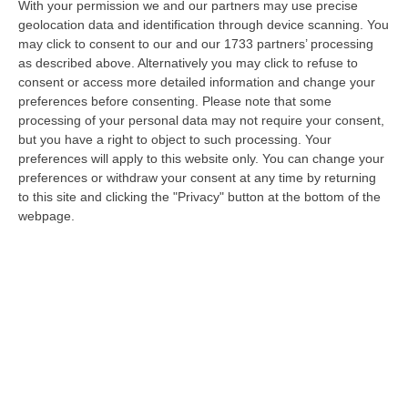
prossimo tavolo Adduce. Sulle
With your permission we and our partners may use precise
vaccinazioni abbiamo un po’ frenato»
geolocation data and identification through device scanning. You
may click to consent to our and our 1733 partners’ processing
Il nuovo piano sarà presentato martedì a
as described above. Alternatively you may click to refuse to
Roma ai ministeri vigilanti. Il commissario:
consent or access more detailed information and change your
«Dobbiamo recuperare terreno sulla quarta
preferences before consenting.
Please note that some
processing of your personal data may not require your consent,
dose»
but you have a right to object to such processing. Your
Pubblicato il: 23/04/22 – 17:08
preferences will apply to this website only. You can change your
preferences or withdraw your consent at any time by returning
to this site and clicking the "Privacy" button at the bottom of the
webpage.