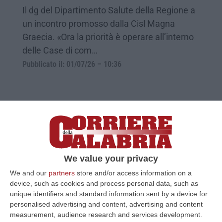
Il dg del Dipartimento Salute della Regione a
un incontro promosso dalla Cisl Magna
Graecia. «Ora la priorità è operare all’interno
delle Case di com…
Pubblicato il: 01/07/26 – 10:36
We value your privacy
We and our
partners
store and/or access information on a
device, such as cookies and process personal data, such as
unique identifiers and standard information sent by a device for
personalised advertising and content, advertising and content
Occhiuto: «Programma operativo al
measurement, audience research and services development.