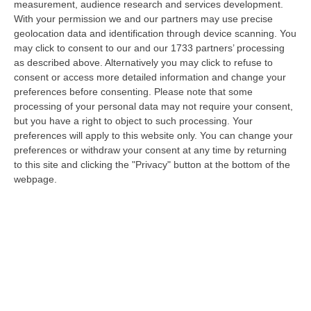
measurement, audience research and services development.
07 Agosto, 14:04
With your permission we and our partners may use precise
geolocation data and identification through device scanning. You
Ponte Sullo Stretto, Cgil: «Calabria Sconnessa E Dubbi Sui Conti, Si
may click to consent to our and our 1733 partners’ processing
Investa Sulle Priorità»
as described above. Alternatively you may click to refuse to
“LAMEZIA TERME “Il via libera dato alla progettazione esecutiva del
consent or access more detailed information and change your
Ponte da parte del Consiglio Superiore dei Lavori Pubblici non modifica…
preferences before consenting.
Please note that some
07 Agosto, 13:23
processing of your personal data may not require your consent,
but you have a right to object to such processing. Your
“Puca” A Venezia Con Il Sostegno Della Calabria Film Commission
preferences will apply to this website only. You can change your
preferences or withdraw your consent at any time by returning
“ROMA “Puca” della regista pugliese Sara Scalera, girato interamente in
to this site and clicking the "Privacy" button at the bottom of the
Calabria negli spettacolari scenari dei Calanchi di Palizzi e con il…
webpage.
07 Agosto, 13:13
Propaganda Per L’Isis E Contenuti Neonazisti, Arrestato Un
16enne
“Un ragazzo di appena 16 anni è stato arrestato dalla Polizia con l’accusa
di partecipazione ad associazione con finalità di terrorismo inte…
07 Agosto, 13:05