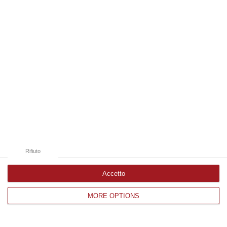
Edizioni provinciali
Catanzaro
Cosenza
Vibo Valentia
Reggio Calabria
Crotone
Rifiuto
Accetto
MORE OPTIONS
Corriere delle Calabria è una testata giornalistica di News&Com S.r.l
©2012-
-2026. Tutti i diritti riservati.
P.IVA. 03199620794, Via del mare 6/G, S.Eufemia, Lamezia Terme