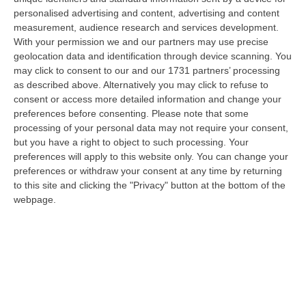
“STRONGOLI I carabinieri di Strongoli, coadiuvati dai colleghi di Brivio
personalised advertising and content, advertising and content
(Lecco), hanno notificato un avviso di conclusione delle indagini p…
measurement, audience research and services development.
06 Agosto, 10:04
With your permission we and our partners may use precise
geolocation data and identification through device scanning. You
«Un Mostro Utile Per Assolvere Tutti Gli Altri»: Khalid Condannato
may click to consent to our and our 1731 partners’ processing
A 11 Anni Per La Strage Di Cutro
as described above. Alternatively you may click to refuse to
consent or access more detailed information and change your
“CROTONE Undici anni di carcere e tre milioni di euro da pagare. È la
preferences before consenting.
Please note that some
pena inflitta in primo grado a Khalid Arslan, uno dei cinque ragazzi c…
processing of your personal data may not require your consent,
06 Agosto, 9:49
but you have a right to object to such processing. Your
preferences will apply to this website only. You can change your
Giornata Enzo Tortora. La Camera Penale Di Cosenza: Dopo
preferences or withdraw your consent at any time by returning
L’astensionismo, Una Campagna Di Alfabetizzazione
to this site and clicking the "Privacy" button at the bottom of the
Costituzionale
webpage.
“COSENZA Duro affondo della Camera penale di Cosenza dopo le
astensioni di Pd, Movimento 5 Stelle e Alleanza Verdi al voto per la
istituzion…
06 Agosto, 9:28
Pretende Soldi Per La Droga E Devasta Casa: Arrestato 44enne A
Crotone