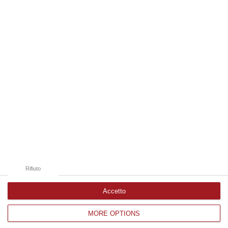
05 Agosto, 21:56
Edizioni provinciali
Catanzaro
Cosenza
Vibo Valentia
Reggio Calabria
Crotone
Rifiuto
Accetto
MORE OPTIONS
Corriere delle Calabria è una testata giornalistica di News&Com S.r.l