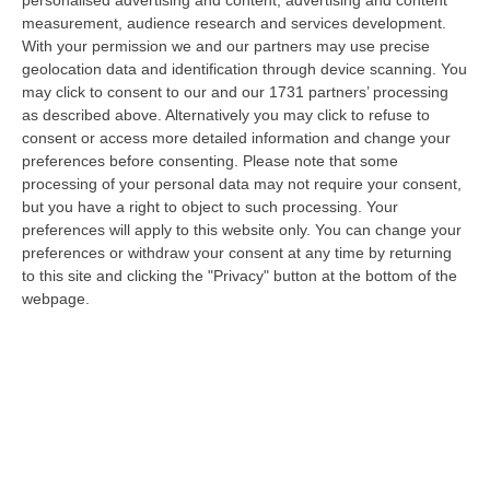
personalised advertising and content, advertising and content
“REGGIO CALABRIA Dieci chili di cocaina diretti nella Capitale e affidati a
measurement, audience research and services development.
un corriere guidato a distanza. Un’operazione di narcotraffico s…
With your permission we and our partners may use precise
06 Agosto, 7:00
geolocation data and identification through device scanning. You
may click to consent to our and our 1731 partners’ processing
Ponte, In Arrivo Il Parere Finale Del Consiglio Dei Lavori Pubblici
as described above. Alternatively you may click to refuse to
consent or access more detailed information and change your
“ROMA Va avanti l’iter autorizzativo per la realizzazione del Ponte sullo
preferences before consenting.
Please note that some
Stretto. Per domani è atteso il parere finale del Consiglio Superi…
processing of your personal data may not require your consent,
05 Agosto, 23:23
but you have a right to object to such processing. Your
preferences will apply to this website only. You can change your
Accoltella Coetaneo Alla Gola Durante Un Litigio, Arrestato
preferences or withdraw your consent at any time by returning
Sessantenne
to this site and clicking the "Privacy" button at the bottom of the
“MAMMOLA Un sessantenne, F.S., originario della piana di Gioia Tauro, è
webpage.
stato arrestato dai carabinieri a Cinquefrondi perché accusato del t…
05 Agosto, 22:07
Ciclovia Dei Parchi Della Calabria: Al Via La Messa In Sicurezza
Del Tratto Fabrizia – Serra San Bruno
“SERRA SAN BRUNO Partono i lavori di riqualificazione e miglioramento
della sicurezza lungo la Ciclovia dei Parchi della Calabria, concentra…