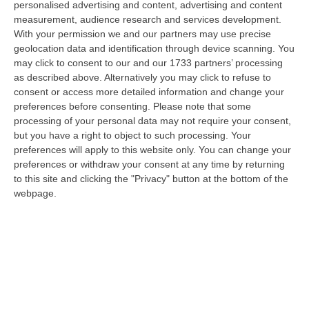
personalised advertising and content, advertising and content
luglio 2026 è l’atto più grave prodotto da questa amministrazione
measurement, audience research and services development.
Occhiuto…
With your permission we and our partners may use precise
07 Agosto, 17:05
geolocation data and identification through device scanning. You
may click to consent to our and our 1733 partners’ processing
Gestione Sanitaria Accentrata, La Giunta Regionale Approva Il
as described above. Alternatively you may click to refuse to
Bilancio: Utile D’esercizio Di Oltre 240 Milioni
consent or access more detailed information and change your
“CATANZARO Su proposta del presidente Roberto Occhiuto, la Giunta
preferences before consenting.
Please note that some
della Regione Calabria ha approvato il bilancio di esercizio 2025 della
processing of your personal data may not require your consent,
Ge…
but you have a right to object to such processing. Your
preferences will apply to this website only. You can change your
07 Agosto, 16:54
preferences or withdraw your consent at any time by returning
to this site and clicking the "Privacy" button at the bottom of the
Whisky, Il Nuovo Viaggio Sonoro Dei Duettango È Disponibile Ora
webpage.
“COSENZA È disponibile da oggi su tutte le principali piattaforme digitali
e in formato fisico Whisky, il nuovo album dei Duettango, Filippo…
07 Agosto, 16:39
Ultimatum Della Spagna All’Italia: «Revochi I Controlli Alle
Frontiere»
“Il governo spagnolo chiede all’Italia di revocare entro domenica 9 agosto