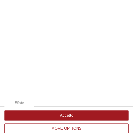
i controlli alle frontiere reintrodotti il primo agosto, dopo la…
07 Agosto, 15:38
Edizioni provinciali
Catanzaro
Cosenza
Vibo Valentia
Reggio Calabria
Crotone
Rifiuto
Accetto
MORE OPTIONS