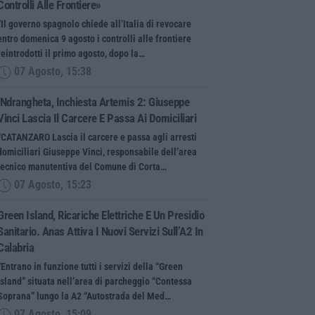
Controlli Alle Frontiere»
“Il governo spagnolo chiede all’Italia di revocare
entro domenica 9 agosto i controlli alle frontiere
reintrodotti il primo agosto, dopo la…
07 Agosto, 15:38
‘Ndrangheta, Inchiesta Artemis 2: Giuseppe
Vinci Lascia Il Carcere E Passa Ai Domiciliari
“CATANZARO Lascia il carcere e passa agli arresti
domiciliari Giuseppe Vinci, responsabile dell’area
tecnico manutentiva del Comune di Corta…
07 Agosto, 15:23
Green Island, Ricariche Elettriche E Un Presidio
Sanitario. Anas Attiva I Nuovi Servizi Sull’A2 In
Calabria
“Entrano in funzione tutti i servizi della “Green
Island” situata nell’area di parcheggio “Contessa
Soprana” lungo la A2 “Autostrada del Med…
07 Agosto, 15:09