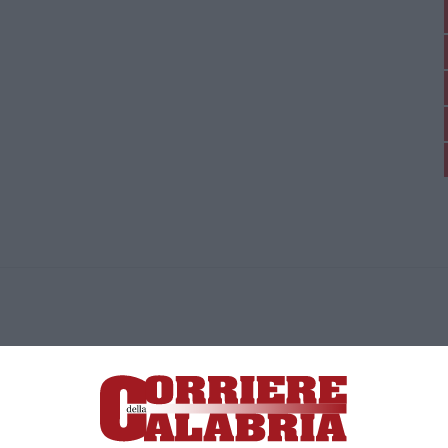
ica di News&Com S.r.l ©2012-
-2026. Tutti i diritti riservati.
ia, Lamezia Terme (CZ)
irettore responsabile Paola Militano |
Privacy