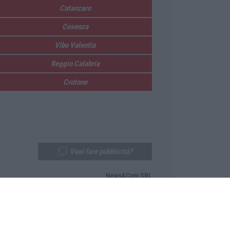
Catanzaro
Cosenza
Vibo Valentia
Reggio Calabria
Crotone
Vuoi fare pubblicità?
News&Com SRL
Telefono:
0968-53665
Email:
newsandcom@gmail.com