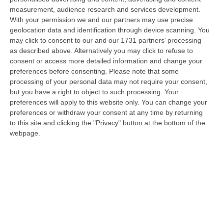
06 Agosto, 20:49
measurement, audience research and services development.
With your permission we and our partners may use precise
La Rivista “America Journals” Celebra Lo Stilista Anton Giulio
geolocation data and identification through device scanning. You
Grande
may click to consent to our and our 1731 partners’ processing
“«Rinomato per la sua impeccabile maestria artigianale e la sua
as described above. Alternatively you may click to refuse to
creatività visionaria, ha trasformato la moda italiana in un’espressione
consent or access more detailed information and change your
dur…
preferences before consenting.
Please note that some
processing of your personal data may not require your consent,
06 Agosto, 20:48
but you have a right to object to such processing. Your
preferences will apply to this website only. You can change your
Dai Piani Per Il Rischio Sismico Al Welfare, I Provvedimenti
preferences or withdraw your consent at any time by returning
Approvati Dalla Giunta Regionale
to this site and clicking the "Privacy" button at the bottom of the
“CATANZARO La Giunta della Regione Calabria, nella seduta odierna, su
webpage.
proposta del presidente Roberto Occhiuto, ha approvato il nuovo Protoc…
06 Agosto, 20:03
Reggio Calabria, Bernini In Visita Alla Mediterranea: «Qui La
Facoltà Di Medicina? Valuteremo La Domanda»
“REGGIO CALABRIA La ministra dell’Università e della ricerca Anna Maria
Bernini ha visitato oggi la Mediterranea di Reggio Calabria, accompa…
06 Agosto, 19:49