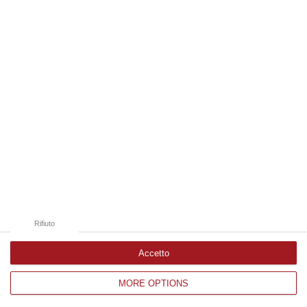
Edizioni provinciali
Catanzaro
Cosenza
Vibo Valentia
Reggio Calabria
Crotone
Rifiuto
Accetto
MORE OPTIONS
Corriere delle Calabria è una testata giornalistica di News&Com S.r.l