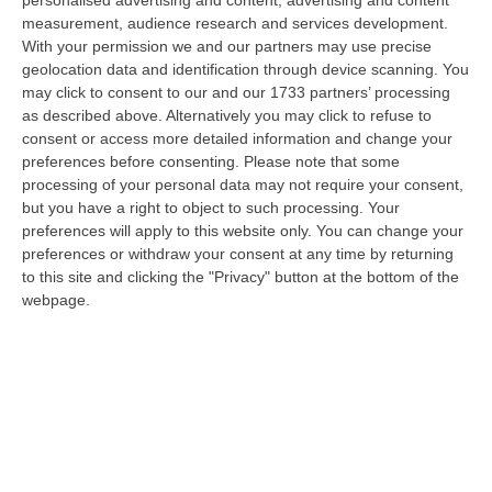
personalised advertising and content, advertising and content
“CATANZARO «Con un importante finanziamento di 800 mila euro, si potrà
measurement, audience research and services development.
dare avvio agli attesi lavori di ristrutturazione della Basilica dell…
With your permission we and our partners may use precise
07 Agosto, 22:02
geolocation data and identification through device scanning. You
may click to consent to our and our 1733 partners’ processing
Renzi: «Conte? Sarebbe Delittuoso Vannaccizzare La Coalizione»
as described above. Alternatively you may click to refuse to
consent or access more detailed information and change your
“ROMA «Conte sta giocando la sua partita, vedremo se le primarie si
preferences before consenting.
Please note that some
faranno, quando e con che formato, se a due Conte-Schlein o se ci
processing of your personal data may not require your consent,
sarann…
but you have a right to object to such processing. Your
07 Agosto, 21:35
preferences will apply to this website only. You can change your
preferences or withdraw your consent at any time by returning
Meteo, Altri 10 Giorni Di Caldo Estremo
to this site and clicking the "Privacy" button at the bottom of the
“ROMA La tregua varrà fino a domani: dopo il record di ieri con il bollino
webpage.
rosso per tutte le 27 città monitorate e oggi con 26 allerte mass…
07 Agosto, 20:33
Torna In Calabria: OSM Cerca Professionisti Calabresi Che Vivono
Al Nord E Che Hanno Voglia Di Rientrare Nella Terra Di Origine
“Se per anni lasciare la Calabria è stata una scelta quasi obbligata oggi è
possibile fare un’inversione di marcia grazie ad OSM Centro Cala…