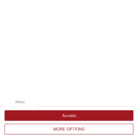
07 Agosto, 20:24
Edizioni provinciali
Catanzaro
Cosenza
Vibo Valentia
Reggio Calabria
Crotone
Rifiuto
Accetto
MORE OPTIONS
Corriere delle Calabria è una testata giornalistica di News&Com S.r.l