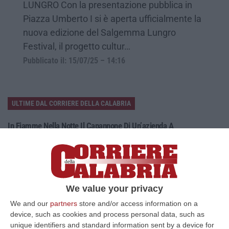
LUNGRO Con la presentazione pubblica in
Piazza Umberto I si è aperta ufficialmente la
nuova edizione del Salgemma Lungro
Festival, il progetto cultur…
Pubblicato il: 15/07/25 – 14:16
ULTIME DAL CORRIERE DELLA CALABRIA
In Fiamme Nella Notte Il Capannone Di Un’azienda A
Montegiordano, Danni Da Oltre Un Milione Di Euro
“MONTEGIORDANO Un grosso incendio ha colpito questa notte un
capannone della Sassone Tartufi, azienda di Montegiordano
specializzata nella c…
09 Agosto, 11:59
We value your privacy
We and our
partners
store and/or access information on a
È Morto Massimiliano Cencelli, Fu Ideatore Dell’omonimo
device, such as cookies and process personal data, such as
“manuale”
unique identifiers and standard information sent by a device for