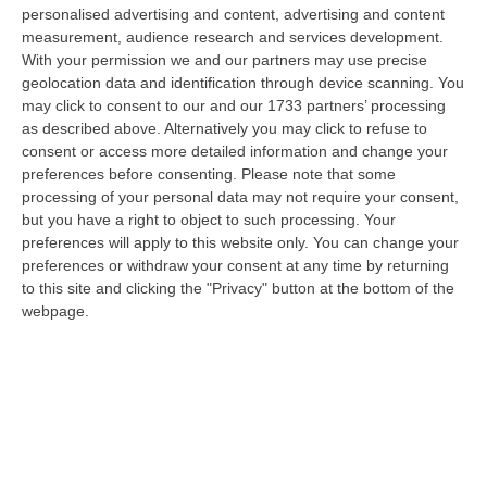
“ROMA E’ morto a Roma ieri pomeriggio Massimiliano Cencelli, aveva 90
personalised advertising and content, advertising and content
anni. Funzionario della Democrazia Cristiana degli anni ’60, divenne f…
measurement, audience research and services development.
With your permission we and our partners may use precise
09 Agosto, 10:43
geolocation data and identification through device scanning. You
may click to consent to our and our 1733 partners’ processing
Antonino Scopelliti, Il “giudice Solo” Contro Le Mafie. L’agguato
as described above. Alternatively you may click to refuse to
Nel 1991 E Il Patto Tra ‘ndrangheta E Cosa Nostra
consent or access more detailed information and change your
“REGGIO CALABRIA Era una calda giornata, tipica dell’estate calabrese. Il
preferences before consenting.
Please note that some
“giudice solo”, come era stato ribattezzato, Antonino Scopelliti…
processing of your personal data may not require your consent,
09 Agosto, 10:31
but you have a right to object to such processing. Your
preferences will apply to this website only. You can change your
Vinitaly A Reggio, Caligiuri: «Una Calabria Straordinaria Che
preferences or withdraw your consent at any time by returning
Merita Di Essere Rappresentata Nel Modo Giusto»
to this site and clicking the "Privacy" button at the bottom of the
webpage.
“REGGIO CALABRIA Due giorni di vino, storia ed esposizioni delle
eccellenze calabresi. Tutto in «un territorio che è meraviglioso, sul
lungo…
09 Agosto, 10:12
Rissa Tra Tifosi Durante Real Polistena-Sinopolese, Emessi Due
Daspo