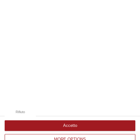
“La polizia ha notificato due provvedimenti di daspo, emessi dalla
Questura di Reggio Calabria a fine luglio, nei confronti di tifosi ritenu…
09 Agosto, 9:36
Edizioni provinciali
Catanzaro
Cosenza
Vibo Valentia
Reggio Calabria
Crotone
Rifiuto
Accetto
MORE OPTIONS