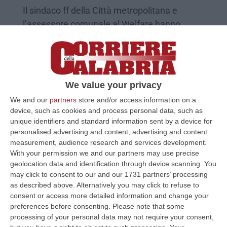
Il sindaco ff della Città metropolitana e
l’assessore comunale al Welfare hanno
portato i saluti dei due enti al ministro per le
disabilità
Pubblicato il: 01/04/23 – 21:58
We value your privacy
We and our
partners
store and/or access information on a
device, such as cookies and process personal data, such as
unique identifiers and standard information sent by a device for
personalised advertising and content, advertising and content
measurement, audience research and services development.
With your permission we and our partners may use precise
geolocation data and identification through device scanning. You
may click to consent to our and our 1731 partners’ processing
as described above. Alternatively you may click to refuse to
consent or access more detailed information and change your
preferences before consenting.
Please note that some
Il ministro Locatelli in visita in Calabria
processing of your personal data may not require your consent,