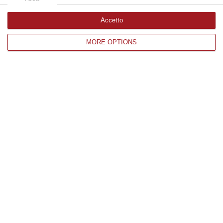
Accetto
Edizioni provinciali
MORE OPTIONS
Catanzaro
Cosenza
Vibo Valentia
Reggio Calabria
Crotone
Corriere delle Calabria è una testata giornalistica di News&Com S.r.l
©2012-
-2026. Tutti i diritti riservati.