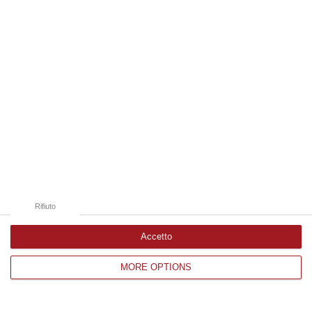
Edizioni provinciali
Catanzaro
Cosenza
Vibo Valentia
Reggio Calabria
Crotone
Rifiuto
Accetto
MORE OPTIONS
Corriere delle Calabria è una testata giornalistica di News&Com S.r.l
©2012-
-2026. Tutti i diritti riservati.
P.IVA. 03199620794, Via del mare 6/G, S.Eufemia, Lamezia Terme