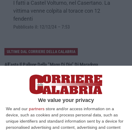
I fatti a Castel Volturno, nel Casertano. La
vittima venne colpita al torace con 12
fendenti
Pubblicato il: 12/12/24 – 7:53
ULTIME DAL CORRIERE DELLA CALABRIA
All’asta Il Pallone Della “mano Di Dio” Di Maradona
“ROMA Il pallone con cui Diego Maradona segnò durante la storica
vittoria dell’Argentina sull’Inghilterra ai Mondiali del 1986 potrebbe
esse…
08 Agosto, 23:28
We value your privacy
Milano, Vannacci Candida Il Generale Burgio
We and our
partners
store and/or access information on a
“ROMA “La sfida delle grandi città correremo in tutte le grandi città
device, such as cookies and process personal data, such as
Milano, Bologna, Roma e Napoli. Ci presenteremo come Futuro
unique identifiers and standard information sent by a device for
nazionale…
personalised advertising and content, advertising and content