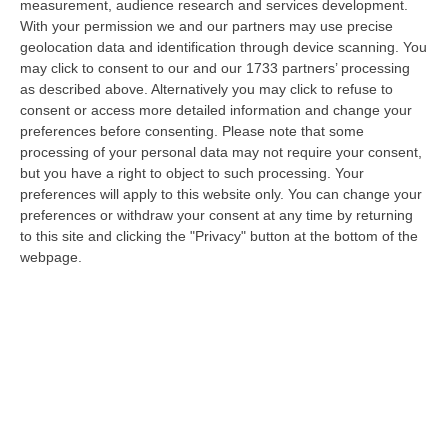
08 Agosto, 22:19
measurement, audience research and services development.
With your permission we and our partners may use precise
Messina, I “No Ponte” Di Nuovo In Marcia
geolocation data and identification through device scanning. You
may click to consent to our and our 1733 partners’ processing
“MESSINA “Chiediamo che venga chiusa la società Stretto di Messina. La
as described above. Alternatively you may click to refuse to
liquidazione era stata già indicata dal governo Monti nel 2013, e la…
consent or access more detailed information and change your
08 Agosto, 21:20
preferences before consenting.
Please note that some
processing of your personal data may not require your consent,
Vinitaly And The City A Reggio: Il Grande Abbraccio Tra Identità
but you have a right to object to such processing. Your
Del Territorio, Storia E Cultura – FOTO
preferences will apply to this website only. You can change your
“REGGIO CALABRIA Vinitaly and the City arriva a Reggio Calabria. Dopo il
preferences or withdraw your consent at any time by returning
successo dell’edizione di Sibari, dove la manifestazione ha fatto s…
to this site and clicking the "Privacy" button at the bottom of the
webpage.
08 Agosto, 20:47
Pride, La “prima Volta” Dell’onda Arcobaleno A Catanzaro. In
Migliaia In Marcia Per I Diritti E La Libertà – FOTO
“CATANZARO Una prima volta destinata a lasciare un segno nella storia
della città. Catanzaro oggi celebra il suo primo Pride: colori, musica…
08 Agosto, 19:38