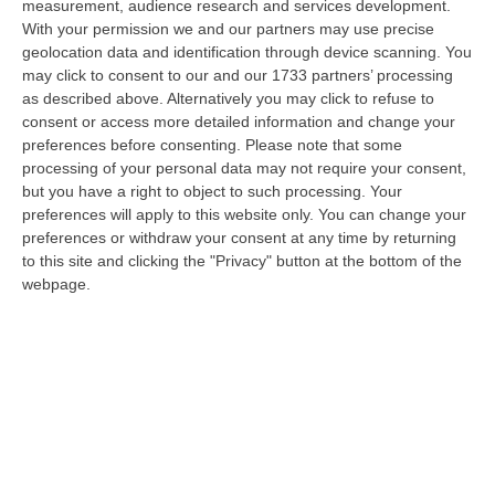
08 Agosto, 22:19
measurement, audience research and services development.
With your permission we and our partners may use precise
Messina, I “No Ponte” Di Nuovo In Marcia
geolocation data and identification through device scanning. You
may click to consent to our and our 1733 partners’ processing
“MESSINA “Chiediamo che venga chiusa la società Stretto di Messina. La
as described above. Alternatively you may click to refuse to
liquidazione era stata già indicata dal governo Monti nel 2013, e la…
consent or access more detailed information and change your
08 Agosto, 21:20
preferences before consenting.
Please note that some
processing of your personal data may not require your consent,
Vinitaly And The City A Reggio: Il Grande Abbraccio Tra Identità
but you have a right to object to such processing. Your
Del Territorio, Storia E Cultura – FOTO
preferences will apply to this website only. You can change your
“REGGIO CALABRIA Vinitaly and the City arriva a Reggio Calabria. Dopo il
preferences or withdraw your consent at any time by returning
successo dell’edizione di Sibari, dove la manifestazione ha fatto s…
to this site and clicking the "Privacy" button at the bottom of the
webpage.
08 Agosto, 20:47
Pride, La “prima Volta” Dell’onda Arcobaleno A Catanzaro. In
Migliaia In Marcia Per I Diritti E La Libertà – FOTO
“CATANZARO Una prima volta destinata a lasciare un segno nella storia
della città. Catanzaro oggi celebra il suo primo Pride: colori, musica…
08 Agosto, 19:38