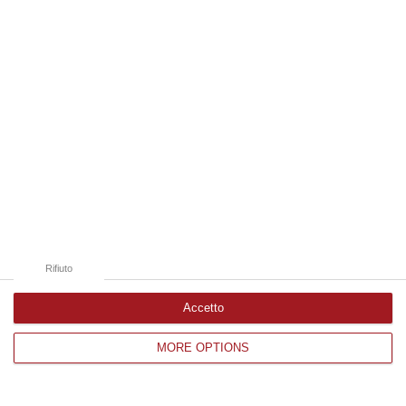
Edizioni provinciali
Catanzaro
Cosenza
Vibo Valentia
Reggio Calabria
Crotone
Rifiuto
Accetto
MORE OPTIONS
Corriere delle Calabria è una testata giornalistica di News&Com S.r.l
©2012-
-2026. Tutti i diritti riservati.
P.IVA. 03199620794, Via del mare 6/G, S.Eufemia, Lamezia Terme