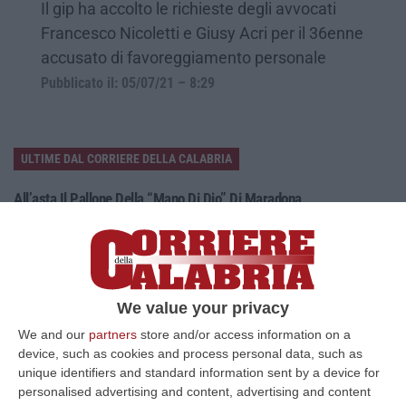
Il gip ha accolto le richieste degli avvocati
Francesco Nicoletti e Giusy Acri per il 36enne
accusato di favoreggiamento personale
Pubblicato il: 05/07/21 – 8:29
ULTIME DAL CORRIERE DELLA CALABRIA
All’asta Il Pallone Della “mano Di Dio” Di Maradona
“ROMA Il pallone con cui Diego Maradona segnò durante la storica
vittoria dell’Argentina sull’Inghilterra ai Mondiali del 1986 potrebbe
esse…
08 Agosto, 23:28
We value your privacy
Milano, Vannacci Candida Il Generale Burgio
We and our
partners
store and/or access information on a
“ROMA “La sfida delle grandi città correremo in tutte le grandi città
device, such as cookies and process personal data, such as
Milano, Bologna, Roma e Napoli. Ci presenteremo come Futuro
unique identifiers and standard information sent by a device for
nazionale…
personalised advertising and content, advertising and content