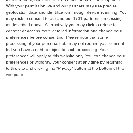
With your permission we and our partners may use precise
Ciclovia Dei Parchi Della Calabria: Al Via La Messa In Sicurezza
geolocation data and identification through device scanning. You
Del Tratto Fabrizia – Serra San Bruno
may click to consent to our and our 1731 partners’ processing
“SERRA SAN BRUNO Partono i lavori di riqualificazione e miglioramento
as described above. Alternatively you may click to refuse to
della sicurezza lungo la Ciclovia dei Parchi della Calabria, concentra…
consent or access more detailed information and change your
05 Agosto, 21:56
preferences before consenting.
Please note that some
processing of your personal data may not require your consent,
Tari, Senese: «Rendere Efficiente Il Sistema Per Ridurre I Costi
but you have a right to object to such processing. Your
preferences will apply to this website only. You can change your
Per I Cittadini E Aumentare I Salari»
preferences or withdraw your consent at any time by returning
“CATANZARO A Lamezia Terme la Tari aumenta del 6,2% per le famiglie e
to this site and clicking the "Privacy" button at the bottom of the
del 17% per le imprese; a Crotone del 6,9%; a Catanzaro dell’1,63%. A…
webpage.
05 Agosto, 21:23
Delmastro, No All’acquisizione Delle Chat. Bagarre Alla Camera
“ROMA L’Aula della Camera, a scrutinio segreto, ha confermato quanto
già votato dalla Giunta delle autorizzazioni, non consentendo alla magi…
05 Agosto, 21:07