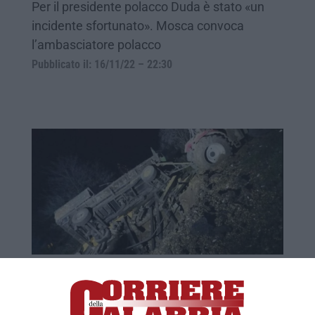
Per il presidente polacco Duda è stato «un
incidente sfortunato». Mosca convoca
l’ambasciatore polacco
Pubblicato il: 16/11/22 – 22:30
«Il missile caduto in Polonia potrebbe
essere ucraino». Oggi si riunisce il
Consiglio Atlantico