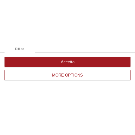
Edizioni provinciali
Catanzaro
Cosenza
Rifiuto
Vibo Valentia
Accetto
Reggio Calabria
MORE OPTIONS
Crotone
Corriere delle Calabria è una testata giornalistica di News&Com S.r.l
©2012-
-2026. Tutti i diritti riservati.