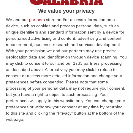
Biden ai leader del G7 avrebbe anche
We value your privacy
precisato che si trattava di un missile del
We and our
partners
store and/or access information on a
sistema S-300. In corso le indagini
device, such as cookies and process personal data, such as
Pubblicato il: 16/11/22 – 9:37
unique identifiers and standard information sent by a device for
personalised advertising and content, advertising and content
measurement, audience research and services development.
With your permission we and our partners may use precise
ULTIME DAL CORRIERE DELLA CALABRIA
geolocation data and identification through device scanning. You
may click to consent to our and our 1733 partners’ processing
Statale 106 Senza Pace: Traffico In Tilt Nel Tratto Cosentino Per
as described above. Alternatively you may click to refuse to
Un Tir In Fiamme In Galleria
consent or access more detailed information and change your
preferences before consenting.
Please note that some
“COSENZA Non bastavano gli incidenti, ecco i mezzi in fiamme: oggi un
processing of your personal data may not require your consent,
Tir ha preso fuoco sulla statale 106 nella nuova galleria del terzo me…
but you have a right to object to such processing. Your
09 Agosto, 21:50
preferences will apply to this website only. You can change your
preferences or withdraw your consent at any time by returning
Vinitaly And The City, Calderone: «La Calabria Dimostra Vivacità
to this site and clicking the "Privacy" button at the bottom of the
Imprenditoriale E Crescita Occupazionale»
webpage.
“REGGIO CALABRIA Arriva puntuale all’area talk del Vinitaly and the city
a Reggio Calabria la ministra del lavoro Marina Elvira Calderone. «…