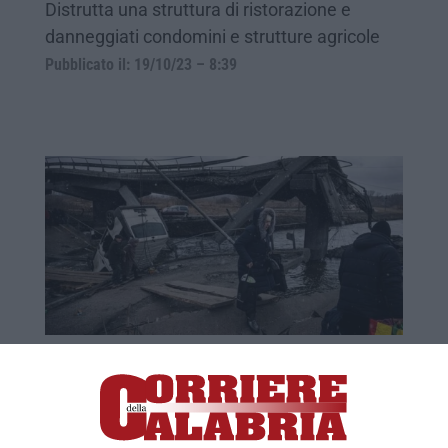
Distrutta una struttura di ristorazione e
danneggiati condomini e strutture agricole
Pubblicato il: 19/10/23 – 8:39
La Russia ha chiesto assistenza militare
alla Cina
Distrutta una base militare a Yavoriv, a metà
strada fra Leopoli e il confine polacco da cui