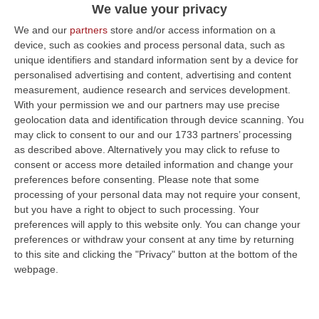
We value your privacy
dista circa 25 km
We and our
partners
store and/or access information on a
Pubblicato il: 13/03/22 – 22:44
device, such as cookies and process personal data, such as
unique identifiers and standard information sent by a device for
personalised advertising and content, advertising and content
measurement, audience research and services development.
ULTIME DAL CORRIERE DELLA CALABRIA
With your permission we and our partners may use precise
geolocation data and identification through device scanning. You
All’asta Il Pallone Della “mano Di Dio” Di Maradona
may click to consent to our and our 1733 partners’ processing
“ROMA Il pallone con cui Diego Maradona segnò durante la storica
as described above. Alternatively you may click to refuse to
vittoria dell’Argentina sull’Inghilterra ai Mondiali del 1986 potrebbe
consent or access more detailed information and change your
esse…
preferences before consenting.
Please note that some
08 Agosto, 23:28
processing of your personal data may not require your consent,
but you have a right to object to such processing. Your
Milano, Vannacci Candida Il Generale Burgio
preferences will apply to this website only. You can change your
preferences or withdraw your consent at any time by returning
“ROMA “La sfida delle grandi città correremo in tutte le grandi città
to this site and clicking the "Privacy" button at the bottom of the
Milano, Bologna, Roma e Napoli. Ci presenteremo come Futuro
webpage.
nazionale…
08 Agosto, 22:19