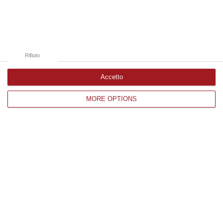
Catanzaro
Cosenza
Vibo Valentia
Rifiuto
Reggio Calabria
Accetto
Crotone
MORE OPTIONS
Corriere delle Calabria è una testata giornalistica di News&Com S.r.l
©2012-
-2026. Tutti i diritti riservati.
P.IVA. 03199620794, Via del mare 6/G, S.Eufemia, Lamezia Terme
(CZ)