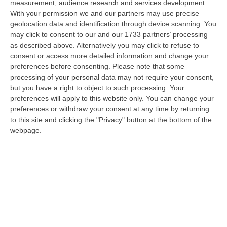
10 Agosto, 20:30
measurement, audience research and services development.
With your permission we and our partners may use precise
Carcere Di Arghillà A Reggio, Detenuti Sottraggono Chiavi E
geolocation data and identification through device scanning. You
may click to consent to our and our 1733 partners’ processing
Devastano Sezione
as described above. Alternatively you may click to refuse to
“REGGIO CALABRIA Escalation di violenza nel carcere di Arghillà a
consent or access more detailed information and change your
Reggio Calabria. Secondo quanto riferisce in una nota il sindacato Osapp
preferences before consenting.
Please note that some
a…
processing of your personal data may not require your consent,
10 Agosto, 19:47
but you have a right to object to such processing. Your
preferences will apply to this website only. You can change your
Cosenza, Acquistato Dall’Inter Daniele Quieto
preferences or withdraw your consent at any time by returning
to this site and clicking the "Privacy" button at the bottom of the
“COSENZA Il Cosenza Calcio comunica l’acquisizione a titolo definitivo
webpage.
dall’Inter dei diritti sulle prestazioni sportive di Daniele Quieto. …
10 Agosto, 19:27
«La Vicenda Di Davide Resta Una Ferita Aperta Per Bologna»
“BOLOGNA “A distanza di quattro anni, la vicenda di Davide resta una
ferita aperta per Bologna, non solo per la famiglia. È il ricordo di un…
10 Agosto, 19:20