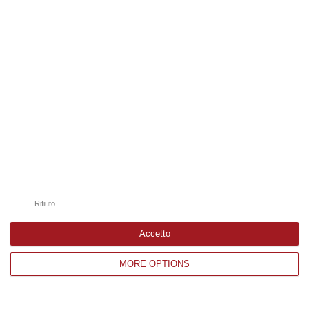
Edizioni provinciali
Catanzaro
Cosenza
Vibo Valentia
Reggio Calabria
Crotone
Rifiuto
Accetto
Corriere delle Calabria è una testata giornalistica di News&Com S.r.l
MORE OPTIONS
©2012-
-2026. Tutti i diritti riservati.
P.IVA. 03199620794, Via del mare 6/G, S.Eufemia, Lamezia Terme