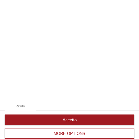
06 Agosto, 19:49
Edizioni provinciali
Catanzaro
Cosenza
Vibo Valentia
Reggio Calabria
Crotone
Rifiuto
Accetto
MORE OPTIONS