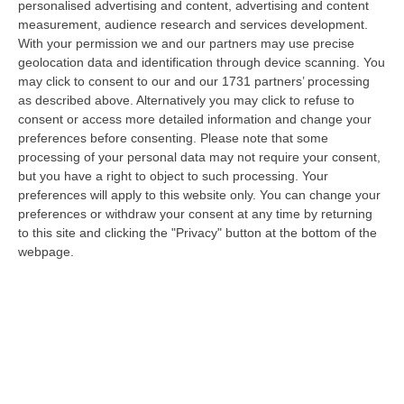
personalised advertising and content, advertising and content
laurea magistrale in Medicina e Chirurgia, Odontoiatria e Protesi den…
measurement, audience research and services development.
06 Agosto, 20:49
With your permission we and our partners may use precise
geolocation data and identification through device scanning. You
La Rivista “America Journals” Celebra Lo Stilista Anton Giulio
may click to consent to our and our 1731 partners’ processing
Grande
as described above. Alternatively you may click to refuse to
“«Rinomato per la sua impeccabile maestria artigianale e la sua
consent or access more detailed information and change your
creatività visionaria, ha trasformato la moda italiana in un’espressione
preferences before consenting.
Please note that some
dur…
processing of your personal data may not require your consent,
06 Agosto, 20:48
but you have a right to object to such processing. Your
preferences will apply to this website only. You can change your
Dai Piani Per Il Rischio Sismico Al Welfare, I Provvedimenti
preferences or withdraw your consent at any time by returning
Approvati Dalla Giunta Regionale
to this site and clicking the "Privacy" button at the bottom of the
webpage.
“CATANZARO La Giunta della Regione Calabria, nella seduta odierna, su
proposta del presidente Roberto Occhiuto, ha approvato il nuovo Protoc…
06 Agosto, 20:03
Reggio Calabria, Bernini In Visita Alla Mediterranea: «Qui La
Facoltà Di Medicina? Valuteremo La Domanda»
“REGGIO CALABRIA La ministra dell’Università e della ricerca Anna Maria
Bernini ha visitato oggi la Mediterranea di Reggio Calabria, accompa…