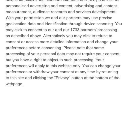
“CROTONE Nell’ambito di una serie di attività disposte dal Reparto
personalised advertising and content, advertising and content
Operativo Aeronavale di Vibo Valentia finalizzate alla tutela del
measurement, audience research and services development.
demanio…
With your permission we and our partners may use precise
07 Agosto, 6:18
geolocation data and identification through device scanning. You
may click to consent to our and our 1733 partners’ processing
Calabria, Nasce Il “Circuito Dell’ospitalità E Dell’offerta Ricettiva”:
as described above. Alternatively you may click to refuse to
consent or access more detailed information and change your
Una Rete Del Turismo Di Qualità
preferences before consenting.
Please note that some
“CATANZARO La Regione Calabria punta a consolidare il suo nuovo
processing of your personal data may not require your consent,
posizionamento turistico con uno strumento che premia la qualità
but you have a right to object to such processing. Your
dell’accogl…
preferences will apply to this website only. You can change your
07 Agosto, 6:10
preferences or withdraw your consent at any time by returning
to this site and clicking the "Privacy" button at the bottom of the
Sistema Bibliotecario Vibonese, La Dura Replica Di Soriano E
webpage.
Romeo: «Il Fallimento È Di Chi Ha Staccato La Spina»
“VIBO VALENTIA «In queste ore si stanno susseguendo dichiarazioni e
prese di posizione sul futuro del Sistema Bibliotecario Vibonese.
Compre…
06 Agosto, 22:18
Laurea In Medicina, Arriva Il Decreto: Aumentano I Posti