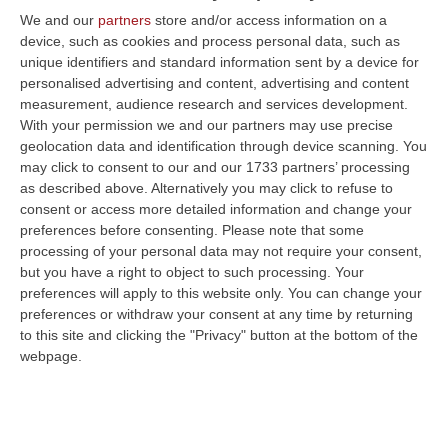
del gene RAB32 nello 0.7% dei pazienti affetti
We and our
partners
store and/or access information on a
da malattia
device, such as cookies and process personal data, such as
Pubblicato il: 11/07/24 – 19:50
unique identifiers and standard information sent by a device for
personalised advertising and content, advertising and content
measurement, audience research and services development.
With your permission we and our partners may use precise
geolocation data and identification through device scanning. You
may click to consent to our and our 1733 partners’ processing
as described above. Alternatively you may click to refuse to
consent or access more detailed information and change your
preferences before consenting.
Please note that some
processing of your personal data may not require your consent,
but you have a right to object to such processing. Your
preferences will apply to this website only. You can change your
preferences or withdraw your consent at any time by returning
to this site and clicking the "Privacy" button at the bottom of the
Parkinson, uno studio italiano sulla
webpage.
funzione della citicolina nella terapia
Coordinato da Piam Farmaceutici, ha
coinvolto 474 pazienti e 37 Centri Ospedalieri