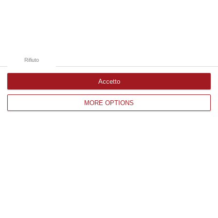
Edizioni provinciali
Catanzaro
Cosenza
Vibo Valentia
Rifiuto
Reggio Calabria
Accetto
Crotone
MORE OPTIONS
Corriere delle Calabria è una testata giornalistica di News&Com S.r.l
©2012-
-2026. Tutti i diritti riservati.
P.IVA. 03199620794, Via del mare 6/G, S.Eufemia, Lamezia Terme
(CZ)