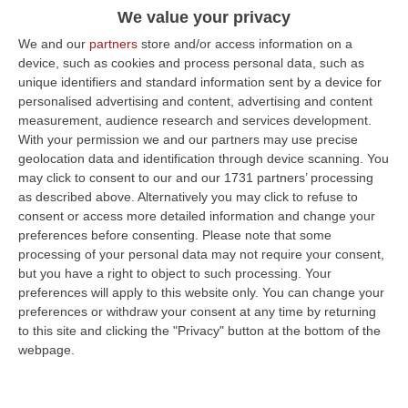
We value your privacy
Pubblicato il: 24/04/23 – 19:06
We and our
partners
store and/or access information on a
device, such as cookies and process personal data, such as
unique identifiers and standard information sent by a device for
ULTIME DAL CORRIERE DELLA CALABRIA
personalised advertising and content, advertising and content
measurement, audience research and services development.
Sistema Bibliotecario Vibonese, La Dura Replica Di Soriano E
With your permission we and our partners may use precise
Romeo: «Il Fallimento È Di Chi Ha Staccato La Spina»
geolocation data and identification through device scanning. You
may click to consent to our and our 1731 partners’ processing
“VIBO VALENTIA «In queste ore si stanno susseguendo dichiarazioni e
as described above. Alternatively you may click to refuse to
prese di posizione sul futuro del Sistema Bibliotecario Vibonese.
consent or access more detailed information and change your
Compre…
preferences before consenting.
Please note that some
06 Agosto, 22:18
processing of your personal data may not require your consent,
but you have a right to object to such processing. Your
Laurea In Medicina, Arriva Il Decreto: Aumentano I Posti
preferences will apply to this website only. You can change your
“ROMA Aumentano i posti disponibili per l’immatricolazione ai corsi di
preferences or withdraw your consent at any time by returning
laurea magistrale in Medicina e Chirurgia, Odontoiatria e Protesi den…
to this site and clicking the "Privacy" button at the bottom of the
06 Agosto, 20:49
webpage.
La Rivista “America Journals” Celebra Lo Stilista Anton Giulio