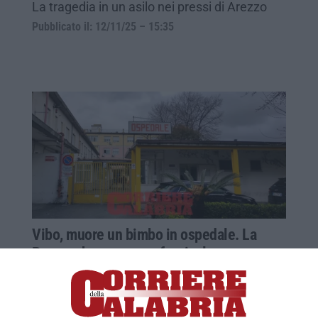
La tragedia in un asilo nei pressi di Arezzo
Pubblicato il: 12/11/25 – 15:35
Vibo, muore un bimbo in ospedale. La
Procura ha aperto un fascicolo
Disposto il sequestro della cartella clinica. I
magistrati sentiranno i familiari del piccolo e i
medici che lo hanno avuto in cura