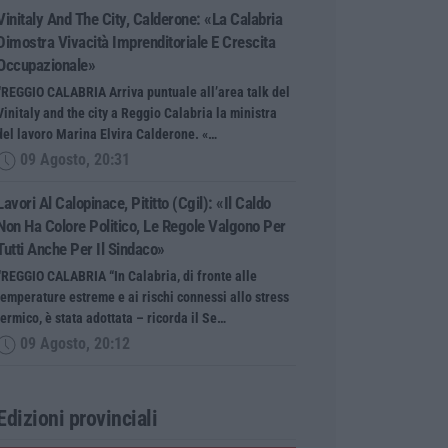
Vinitaly And The City, Calderone: «La Calabria
Dimostra Vivacità Imprenditoriale E Crescita
Occupazionale»
“REGGIO CALABRIA Arriva puntuale all’area talk del
Vinitaly and the city a Reggio Calabria la ministra
del lavoro Marina Elvira Calderone. «…
09 Agosto, 20:31
Lavori Al Calopinace, Pititto (Cgil): «Il Caldo
Non Ha Colore Politico, Le Regole Valgono Per
Tutti Anche Per Il Sindaco»
“REGGIO CALABRIA “In Calabria, di fronte alle
temperature estreme e ai rischi connessi allo stress
termico, è stata adottata – ricorda il Se…
09 Agosto, 20:12
Edizioni provinciali