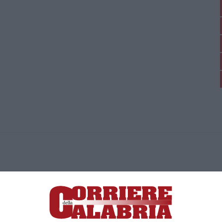
ica di News&Com S.r.l ©2012-
-2026. Tutti i diritti riservati.
ia, Lamezia Terme (CZ)
irettore responsabile Paola Militano |
Privacy