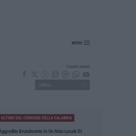
senza pace: traffico in tilt nel tratto cosentino per un tir in fiamme in galleria
MENU
I nostri canali
ULTIME DAL CORRIERE DELLA CALABRIA
Aggredito Brutalmente In Un Noto Locale Di