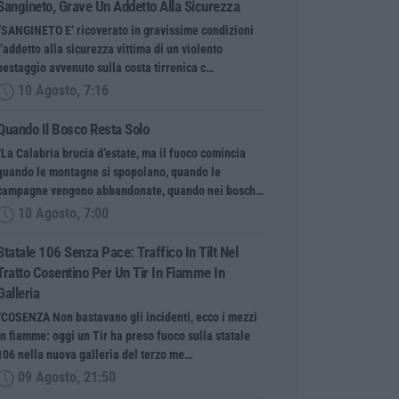
Sangineto, Grave Un Addetto Alla Sicurezza
“SANGINETO E’ ricoverato in gravissime condizioni
l’addetto alla sicurezza vittima di un violento
pestaggio avvenuto sulla costa tirrenica c…
10 Agosto, 7:16
Quando Il Bosco Resta Solo
“La Calabria brucia d’estate, ma il fuoco comincia
quando le montagne si spopolano, quando le
campagne vengono abbandonate, quando nei bosch…
10 Agosto, 7:00
Statale 106 Senza Pace: Traffico In Tilt Nel
Tratto Cosentino Per Un Tir In Fiamme In
Galleria
“COSENZA Non bastavano gli incidenti, ecco i mezzi
in fiamme: oggi un Tir ha preso fuoco sulla statale
106 nella nuova galleria del terzo me…
09 Agosto, 21:50