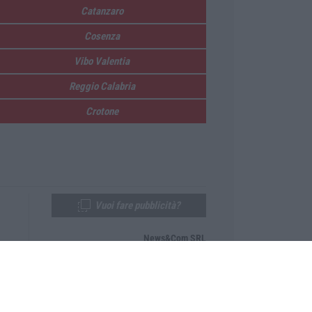
Catanzaro
Cosenza
Vibo Valentia
Reggio Calabria
Crotone
Vuoi fare pubblicità?
News&Com SRL
Telefono:
0968-53665
Email:
newsandcom@gmail.com