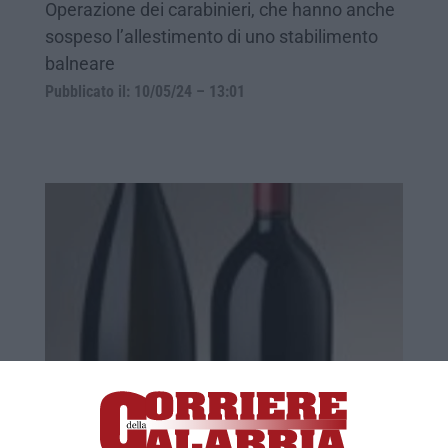
Operazione dei carabinieri, che hanno anche
sospeso l’allestimento di uno stabilimento
balneare
Pubblicato il: 10/05/24 – 13:01
La Movida di Reggio cancella le norme
anti-Covid – VIDEO
Giovanissimi affollano i lidi alla moda del