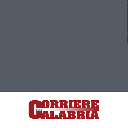
ica di News&Com S.r.l ©2012-
-2026. Tutti i diritti riservati.
ia, Lamezia Terme (CZ)
irettore responsabile Paola Militano |
Privacy