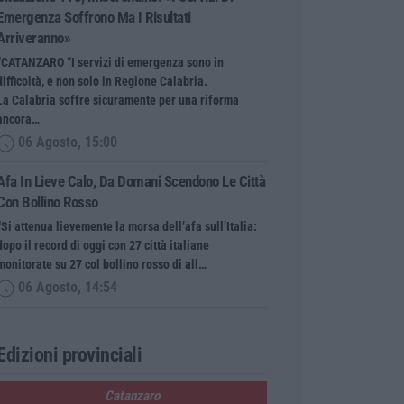
Emergenza Soffrono Ma I Risultati
Arriveranno»
“CATANZARO “I servizi di emergenza sono in
difficoltà, e non solo in Regione Calabria.
La Calabria soffre sicuramente per una riforma
ancora…
06 Agosto, 15:00
Afa In Lieve Calo, Da Domani Scendono Le Città
Con Bollino Rosso
“Si attenua lievemente la morsa dell’afa sull’Italia:
dopo il record di oggi con 27 città italiane
monitorate su 27 col bollino rosso di all…
06 Agosto, 14:54
Edizioni provinciali
Catanzaro