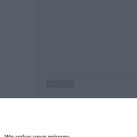
Corriere delle Calabria è una testata giornalist
P.IVA. 03199620794, Via del mare 6/G, S.Eufem
Iscrizione tribunale di Lamezia Terme 5/2011 - D
Effettua una ricerca sul Corriere delle Calabria