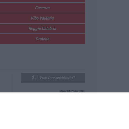
Cosenza
Vibo Valentia
Reggio Calabria
Crotone
Vuoi fare pubblicità?
News&Com SRL
Telefono:
0968-53665
Email:
newsandcom@gmail.com