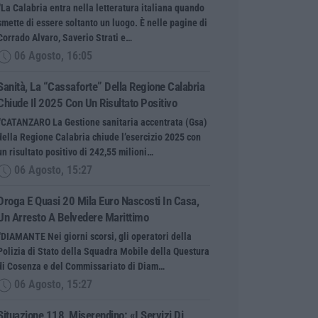
“La Calabria entra nella letteratura italiana quando
smette di essere soltanto un luogo. È nelle pagine di
Corrado Alvaro, Saverio Strati e…
06 Agosto, 16:05
Sanità, La “cassaforte” Della Regione Calabria
Chiude Il 2025 Con Un Risultato Positivo
“CATANZARO La Gestione sanitaria accentrata (Gsa)
della Regione Calabria chiude l’esercizio 2025 con
un risultato positivo di 242,55 milioni…
06 Agosto, 15:27
Droga E Quasi 20 Mila Euro Nascosti In Casa,
Un Arresto A Belvedere Marittimo
“DIAMANTE Nei giorni scorsi, gli operatori della
Polizia di Stato della Squadra Mobile della Questura
di Cosenza e del Commissariato di Diam…
06 Agosto, 15:27
Situazione 118, Miserendino: «I Servizi Di