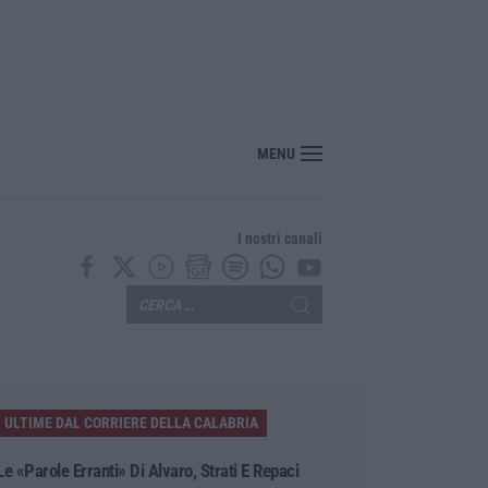
si 20 mila euro nascosti in casa, un arresto a Belvedere Marittimo
MENU
I nostri canali
ULTIME DAL CORRIERE DELLA CALABRIA
Le «parole Erranti» Di Alvaro, Strati E Repaci