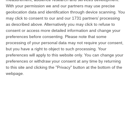
06 Agosto, 11:52
With your permission we and our partners may use precise
geolocation data and identification through device scanning. You
Musica In Lutto, Morto A 86 Anni Il Cantautore Francesco Guccini
may click to consent to our and our 1731 partners’ processing
“È morto Francesco Guccini, uno dei più grandi cantautori italiani. Il
as described above. Alternatively you may click to refuse to
“Maestrone” si è spento questa mattina a Pavana, sull’Appennino tosco…
consent or access more detailed information and change your
06 Agosto, 11:22
preferences before consenting.
Please note that some
processing of your personal data may not require your consent,
Gelato, In Calabria Le Famiglie Spendono 60 Milioni L’anno
but you have a right to object to such processing. Your
preferences will apply to this website only. You can change your
“CATANZARO Le famiglie calabresi spendono ogni anno circa 60 milioni
preferences or withdraw your consent at any time by returning
di euro per acquistare gelati e oltre sette laboratori su dieci presen…
to this site and clicking the "Privacy" button at the bottom of the
06 Agosto, 11:21
webpage.
Nardi: Pubblicato Il Bando Per L’appalto Di Oltre 4 Mln Per La
Messa In Sicurezza Del Fiume Crati
“CATANZARO Prende il via l’ulteriore fase di affidamento degli interventi
per la messa in sicurezza e il ripristino dell’officiosità idrauli…
06 Agosto, 10:42