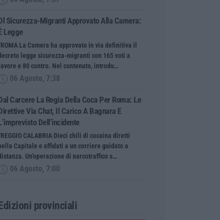
Dl Sicurezza-Migranti Approvato Alla Camera:
È Legge
“ROMA La Camera ha approvato in via definitiva il
decreto legge sicurezza-migranti con 165 voti a
favore e 80 contro. Nel contenuto, introdu…
06 Agosto, 7:38
Dal Carcere La Regia Della Coca Per Roma: Le
Direttive Via Chat, Il Carico A Bagnara E
L’imprevisto Dell’incidente
“REGGIO CALABRIA Dieci chili di cocaina diretti
nella Capitale e affidati a un corriere guidato a
distanza. Un’operazione di narcotraffico s…
06 Agosto, 7:00
Edizioni provinciali