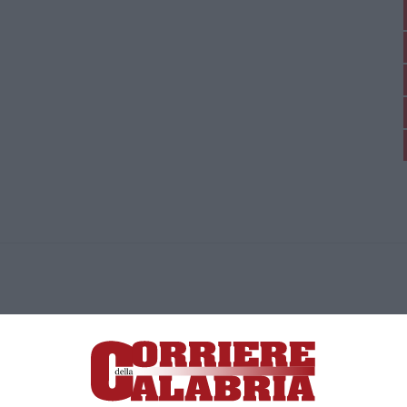
ica di News&Com S.r.l ©2012-
-2026. Tutti i diritti riservati.
ia, Lamezia Terme (CZ)
irettore responsabile Paola Militano |
Privacy