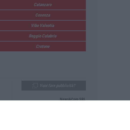
Catanzaro
Cosenza
Vibo Valentia
Reggio Calabria
Crotone
Vuoi fare pubblicità?
News&Com SRL
Telefono:
0968-53665
Email:
newsandcom@gmail.com