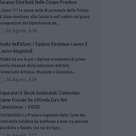
Saranno Distribuiti Nelle Cinque Province
“«Sono 171 le nuove unità di personale della Polizia
di Stato destinate alla Calabria nell’ambito del piano
assegnazioni del Dipartimento de…
06 Agosto, 8:56
Svolta Nell’Afam: I Diplomi Diventano Lauree E
Lauree Magistrali
“ROMA Da ora in poi i diplomi accademici di primo
livello rilasciati dalle istituzioni dell’Alta
Formazione Artistica, Musicale e Coreutica…
06 Agosto, 8:09
Depuratori E Illeciti Ambientali: Contestato
Danno Erariale Da 600mila Euro Nel
Catanzarese – VIDEO
“CATANZARO La Procura regionale della Corte dei
Conti della Calabria ha notificato a nove tra persone
giuridiche e fisiche (tra cui tre funz…
06 Agosto, 7:57