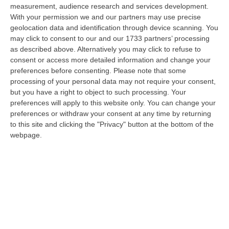
territorio c…
measurement, audience research and services development.
07 Agosto, 9:02
With your permission we and our partners may use precise
geolocation data and identification through device scanning. You
Blitz Nel Cosentino, Scoperta Coltivazione Di Marijuana.
may click to consent to our and our 1733 partners’ processing
Sequestrate 200 Piante – VIDEO
as described above. Alternatively you may click to refuse to
consent or access more detailed information and change your
“COSENZA I Finanzieri del Comando Provinciale Cosenza, nell’ambito di
preferences before consenting.
Please note that some
specifica attività di controllo del territorio finalizzata alla preven…
processing of your personal data may not require your consent,
07 Agosto, 8:51
but you have a right to object to such processing. Your
preferences will apply to this website only. You can change your
Entra In Un Terreno E Ruba Dodici Galline Nel Crotonese,
preferences or withdraw your consent at any time by returning
Denunciato Per Furto
to this site and clicking the "Privacy" button at the bottom of the
“PETILIA POLICASTRO Nell’ambito dell’intensificazione dei servizi di
webpage.
controllo del territorio disposti dalla Compagnia Carabinieri di Petili…
07 Agosto, 8:27
Etna, Fontana Di Lava: Voli Dirottati
“CATANIA Nuova fase parossistica sull’Etna con fontana di lava presente
al cratere Voragine e una nube eruttiva che si disperde in direzione…
07 Agosto, 8:07