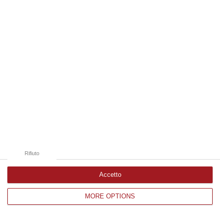
Edizioni provinciali
Catanzaro
Cosenza
Vibo Valentia
Reggio Calabria
Crotone
Rifiuto
Accetto
MORE OPTIONS
Corriere delle Calabria è una testata giornalistica di News&Com S.r.l
©2012-
-2026. Tutti i diritti riservati.