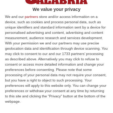
I lavori di Jorit, Tony Gallo, Kraser e SteReal
We value your privacy
completano il museo all’aperto avviato nel
We and our
partners
store and/or access information on a
1981 dal pittore Nani Razetti
device, such as cookies and process personal data, such as
Pubblicato il: 23/08/21 – 17:05
unique identifiers and standard information sent by a device for
personalised advertising and content, advertising and content
measurement, audience research and services development.
With your permission we and our partners may use precise
ULTIME DAL CORRIERE DELLA CALABRIA
geolocation data and identification through device scanning. You
may click to consent to our and our 1733 partners’ processing
Razionalizzazione Della Spesa Sanitaria E Acquisti Sotto Controllo.
as described above. Alternatively you may click to refuse to
La Strategia “anti-Sprechi” Della Regione
consent or access more detailed information and change your
preferences before consenting.
Please note that some
“CATANZARO La razionalizzazione della spesa sanitaria passa dalla
processing of your personal data may not require your consent,
centralizzazione degli acquisti. È una delle direttrici individuate dalla…
but you have a right to object to such processing. Your
09 Agosto, 14:37
preferences will apply to this website only. You can change your
preferences or withdraw your consent at any time by returning
Un’altra Tragedia Sulle Strade Vibonesi, Incidente Tra Zambrone E
to this site and clicking the "Privacy" button at the bottom of the
Briatico: Muore Una Donna, Diversi Feriti
webpage.
“VIBO VALENTIA Ancora sangue sulle strade vibonesi. Questa mattina un
altro tragico incidente è avvenuto sulla ex statale 522 tra Zambrone e…