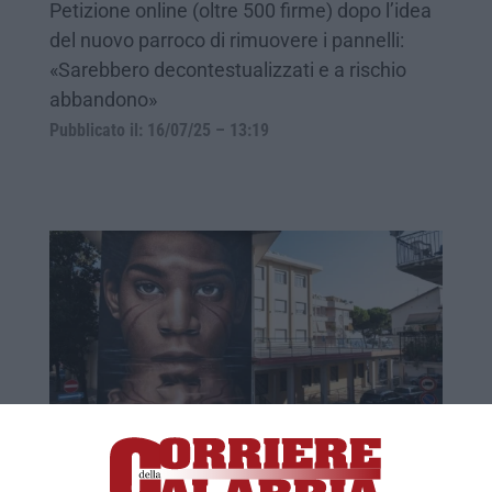
Petizione online (oltre 500 firme) dopo l’idea
del nuovo parroco di rimuovere i pannelli:
«Sarebbero decontestualizzati e a rischio
abbandono»
Pubblicato il: 16/07/25 – 13:19
Murales a Diamante, quattro nuove opere
per il quarantennale