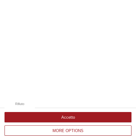
08 Agosto, 18:15
Edizioni provinciali
Catanzaro
Cosenza
Vibo Valentia
Reggio Calabria
Crotone
Rifiuto
Accetto
MORE OPTIONS