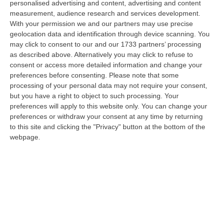
personalised advertising and content, advertising and content
08 Agosto, 19:27
measurement, audience research and services development.
With your permission we and our partners may use precise
Diamante, Ecco L’ordinanza Sul Divieto Per I 14enni In Strada
geolocation data and identification through device scanning. You
Senza Accompagnamento
may click to consent to our and our 1733 partners’ processing
“DIAMANTE (COSENZA) Tutela dei minori, contrasto ai fenomeni di
as described above. Alternatively you may click to refuse to
disagio e devianza minorile, sicurezza e decoro urbano, fruizione serena
consent or access more detailed information and change your
del…
preferences before consenting.
Please note that some
08 Agosto, 18:40
processing of your personal data may not require your consent,
but you have a right to object to such processing. Your
La Denuncia Di Si-Avs Calabria: «Bloccate In Mezzo Al Mare Oltre
preferences will apply to this website only. You can change your
500 Persone Dirette Al Corteo No Ponte»
preferences or withdraw your consent at any time by returning
to this site and clicking the "Privacy" button at the bottom of the
“LAMEZIA TERME Il segretario regionale Sinistra Italiana Avs
webpage.
della Calabria, Fernando Pignataro, in una nota ha segnala il ritardo con
il q…
08 Agosto, 18:25
Incidente Coinvolge Tre Auto Sull’A2: Due Feriti E Traffico
Rallentato Tra Altilia Grimaldi E San Mango
“LAMEZIA TERME A causa di un incidente che ha visto il coinvolgimento
di tre veicoli e il ferimento di due persone, si sono registrati oggi…