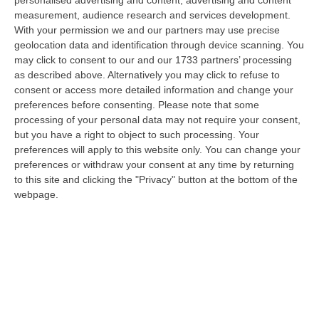
personalised advertising and content, advertising and content
“CATANZARO «Con un importante finanziamento di 800 mila euro, si potrà
measurement, audience research and services development.
dare avvio agli attesi lavori di ristrutturazione della Basilica dell…
With your permission we and our partners may use precise
07 Agosto, 22:02
geolocation data and identification through device scanning. You
may click to consent to our and our 1733 partners’ processing
Renzi: «Conte? Sarebbe Delittuoso Vannaccizzare La Coalizione»
as described above. Alternatively you may click to refuse to
consent or access more detailed information and change your
“ROMA «Conte sta giocando la sua partita, vedremo se le primarie si
preferences before consenting.
Please note that some
faranno, quando e con che formato, se a due Conte-Schlein o se ci
processing of your personal data may not require your consent,
sarann…
but you have a right to object to such processing. Your
07 Agosto, 21:35
preferences will apply to this website only. You can change your
preferences or withdraw your consent at any time by returning
Meteo, Altri 10 Giorni Di Caldo Estremo
to this site and clicking the "Privacy" button at the bottom of the
“ROMA La tregua varrà fino a domani: dopo il record di ieri con il bollino
webpage.
rosso per tutte le 27 città monitorate e oggi con 26 allerte mass…
07 Agosto, 20:33
Torna In Calabria: OSM Cerca Professionisti Calabresi Che Vivono
Al Nord E Che Hanno Voglia Di Rientrare Nella Terra Di Origine
“Se per anni lasciare la Calabria è stata una scelta quasi obbligata oggi è
possibile fare un’inversione di marcia grazie ad OSM Centro Cala…