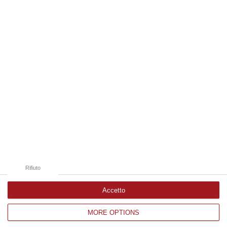
07 Agosto, 20:24
Edizioni provinciali
Catanzaro
Cosenza
Vibo Valentia
Reggio Calabria
Crotone
Rifiuto
Accetto
MORE OPTIONS
Corriere delle Calabria è una testata giornalistica di News&Com S.r.l