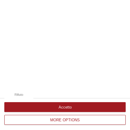
Edizioni provinciali
Catanzaro
Cosenza
Vibo Valentia
Reggio Calabria
Crotone
Rifiuto
Accetto
MORE OPTIONS
Corriere delle Calabria è una testata giornalistica di News&Com S.r.l