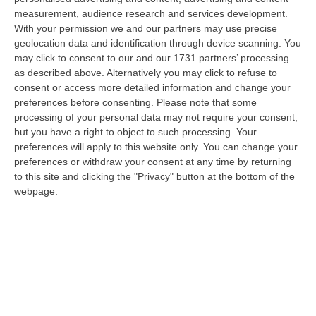
06 Agosto, 20:49
measurement, audience research and services development.
With your permission we and our partners may use precise
La Rivista “America Journals” Celebra Lo Stilista Anton Giulio
geolocation data and identification through device scanning. You
Grande
may click to consent to our and our 1731 partners’ processing
“«Rinomato per la sua impeccabile maestria artigianale e la sua
as described above. Alternatively you may click to refuse to
creatività visionaria, ha trasformato la moda italiana in un’espressione
consent or access more detailed information and change your
dur…
preferences before consenting.
Please note that some
processing of your personal data may not require your consent,
06 Agosto, 20:48
but you have a right to object to such processing. Your
preferences will apply to this website only. You can change your
Dai Piani Per Il Rischio Sismico Al Welfare, I Provvedimenti
preferences or withdraw your consent at any time by returning
Approvati Dalla Giunta Regionale
to this site and clicking the "Privacy" button at the bottom of the
“CATANZARO La Giunta della Regione Calabria, nella seduta odierna, su
webpage.
proposta del presidente Roberto Occhiuto, ha approvato il nuovo Protoc…
06 Agosto, 20:03
Reggio Calabria, Bernini In Visita Alla Mediterranea: «Qui La
Facoltà Di Medicina? Valuteremo La Domanda»
“REGGIO CALABRIA La ministra dell’Università e della ricerca Anna Maria
Bernini ha visitato oggi la Mediterranea di Reggio Calabria, accompa…
06 Agosto, 19:49