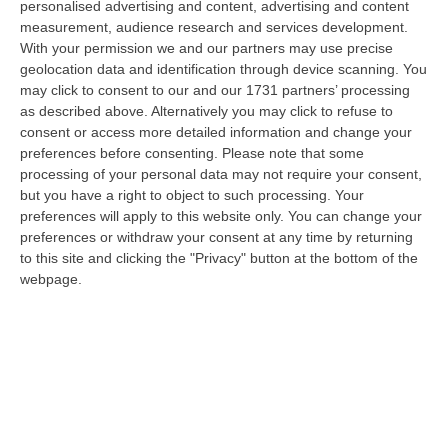
personalised advertising and content, advertising and content
pena inflitta in primo grado a Khalid Arslan, uno dei cinque ragazzi c…
measurement, audience research and services development.
06 Agosto, 9:49
With your permission we and our partners may use precise
geolocation data and identification through device scanning. You
Giornata Enzo Tortora. La Camera Penale Di Cosenza: Dopo
may click to consent to our and our 1731 partners’ processing
L’astensionismo, Una Campagna Di Alfabetizzazione
as described above. Alternatively you may click to refuse to
Costituzionale
consent or access more detailed information and change your
“COSENZA Duro affondo della Camera penale di Cosenza dopo le
preferences before consenting.
Please note that some
astensioni di Pd, Movimento 5 Stelle e Alleanza Verdi al voto per la
processing of your personal data may not require your consent,
istituzion…
but you have a right to object to such processing. Your
preferences will apply to this website only. You can change your
06 Agosto, 9:28
preferences or withdraw your consent at any time by returning
to this site and clicking the "Privacy" button at the bottom of the
Pretende Soldi Per La Droga E Devasta Casa: Arrestato 44enne A
webpage.
Crotone
“CROTONE La Polizia di Stato, nell’ambito dei servizi di controllo del
territorio predisposti dal Questore della provincia di Crotone Renato…
06 Agosto, 9:25
Basta Il Pensiero: Salvini Inventa Le Leggi E Il Sud Ubbidisce
“Ieri era una splendida mattinata di sole e il Ministro delle Infrastrutture