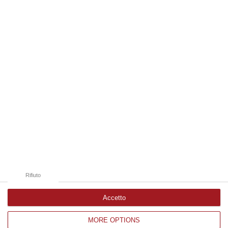
e dei Trasporti, Matteo Salvini, ha appena sventato l’ennesimo…
06 Agosto, 9:12
Edizioni provinciali
Catanzaro
Cosenza
Vibo Valentia
Reggio Calabria
Crotone
Rifiuto
Accetto
MORE OPTIONS