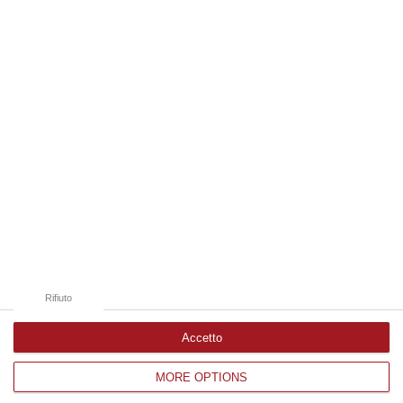
07 Agosto, 20:24
Edizioni provinciali
Catanzaro
Cosenza
Vibo Valentia
Reggio Calabria
Crotone
Rifiuto
Accetto
MORE OPTIONS
Corriere delle Calabria è una testata giornalistica di News&Com S.r.l