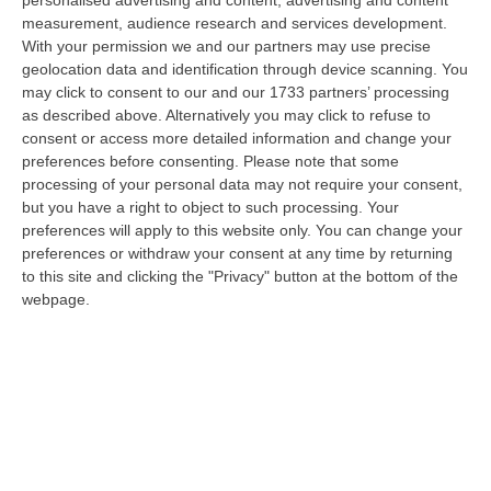
personalised advertising and content, advertising and content
“CATANZARO «Con un importante finanziamento di 800 mila euro, si potrà
measurement, audience research and services development.
dare avvio agli attesi lavori di ristrutturazione della Basilica dell…
With your permission we and our partners may use precise
07 Agosto, 22:02
geolocation data and identification through device scanning. You
may click to consent to our and our 1733 partners’ processing
Renzi: «Conte? Sarebbe Delittuoso Vannaccizzare La Coalizione»
as described above. Alternatively you may click to refuse to
consent or access more detailed information and change your
“ROMA «Conte sta giocando la sua partita, vedremo se le primarie si
preferences before consenting.
Please note that some
faranno, quando e con che formato, se a due Conte-Schlein o se ci
processing of your personal data may not require your consent,
sarann…
but you have a right to object to such processing. Your
07 Agosto, 21:35
preferences will apply to this website only. You can change your
preferences or withdraw your consent at any time by returning
Meteo, Altri 10 Giorni Di Caldo Estremo
to this site and clicking the "Privacy" button at the bottom of the
“ROMA La tregua varrà fino a domani: dopo il record di ieri con il bollino
webpage.
rosso per tutte le 27 città monitorate e oggi con 26 allerte mass…
07 Agosto, 20:33
Torna In Calabria: OSM Cerca Professionisti Calabresi Che Vivono
Al Nord E Che Hanno Voglia Di Rientrare Nella Terra Di Origine
“Se per anni lasciare la Calabria è stata una scelta quasi obbligata oggi è
possibile fare un’inversione di marcia grazie ad OSM Centro Cala…