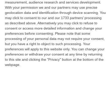
measurement, audience research and services development.
“CROTONE Nell’ambito di una serie di attività disposte dal Reparto
With your permission we and our partners may use precise
Operativo Aeronavale di Vibo Valentia finalizzate alla tutela del
geolocation data and identification through device scanning. You
demanio…
may click to consent to our and our 1733 partners’ processing
07 Agosto, 6:18
as described above. Alternatively you may click to refuse to
consent or access more detailed information and change your
Calabria, Nasce Il “Circuito Dell’ospitalità E Dell’offerta Ricettiva”:
preferences before consenting.
Please note that some
processing of your personal data may not require your consent,
Una Rete Del Turismo Di Qualità
but you have a right to object to such processing. Your
“CATANZARO La Regione Calabria punta a consolidare il suo nuovo
preferences will apply to this website only. You can change your
posizionamento turistico con uno strumento che premia la qualità
preferences or withdraw your consent at any time by returning
dell’accogl…
to this site and clicking the "Privacy" button at the bottom of the
07 Agosto, 6:10
webpage.
Sistema Bibliotecario Vibonese, La Dura Replica Di Soriano E
Romeo: «Il Fallimento È Di Chi Ha Staccato La Spina»
“VIBO VALENTIA «In queste ore si stanno susseguendo dichiarazioni e
prese di posizione sul futuro del Sistema Bibliotecario Vibonese.
Compre…
06 Agosto, 22:18