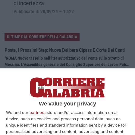
di incertezza
Pubblicato il: 28/09/24 – 10:22
ULTIME DAL CORRIERE DELLA CALABRIA
Ponte, I Prossimi Step: Nuova Delibera Cipess E Corte Dei Conti
“ROMA Nuovo tassello nell’iter autorizzativo del Ponte sullo Stretto di
Messina. L’Assemblea generale del Consiglio Superiore dei Lavori Pub…
07 Agosto, 7:02
Sanità, La “stretta” Sui Conti: Più Controlli, Bilanci Digitali E Regole
Uniche Per Tutte Le Aziende
“CATANZARO Digitalizzazione dei processi amministrativi, controllo di
We value your privacy
gestione uniforme in tutte le aziende sanitarie e rafforzamento dei si…
We and our
partners
store and/or access information on a
07 Agosto, 6:32
device, such as cookies and process personal data, such as
unique identifiers and standard information sent by a device for
Stabilimenti Balneari Al Setaccio Della Gdf Nel Crotonese:
personalised advertising and content, advertising and content
Accertati Ampliamenti Abusivi E Carenze Igieniche