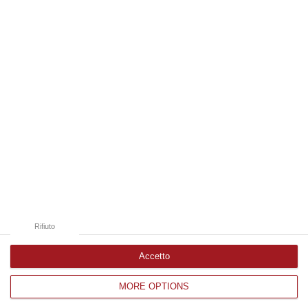
09 Agosto, 10:31
Edizioni provinciali
Catanzaro
Cosenza
Vibo Valentia
Reggio Calabria
Crotone
Rifiuto
Accetto
MORE OPTIONS
Corriere delle Calabria è una testata giornalistica di News&Com S.r.l