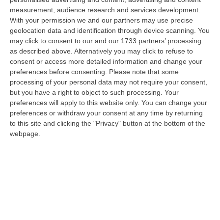
09 Agosto, 12:18
measurement, audience research and services development.
With your permission we and our partners may use precise
In Fiamme Nella Notte Il Capannone Di Un’azienda A
geolocation data and identification through device scanning. You
Montegiordano, Danni Da Oltre Un Milione Di Euro
may click to consent to our and our 1733 partners’ processing
“MONTEGIORDANO Un grosso incendio ha colpito questa notte un
as described above. Alternatively you may click to refuse to
capannone della Sassone Tartufi, azienda di Montegiordano
consent or access more detailed information and change your
specializzata nella c…
preferences before consenting.
Please note that some
processing of your personal data may not require your consent,
09 Agosto, 11:59
but you have a right to object to such processing. Your
preferences will apply to this website only. You can change your
È Morto Massimiliano Cencelli, Fu Ideatore Dell’omonimo
preferences or withdraw your consent at any time by returning
“manuale”
to this site and clicking the "Privacy" button at the bottom of the
“ROMA E’ morto a Roma ieri pomeriggio Massimiliano Cencelli, aveva 90
webpage.
anni. Funzionario della Democrazia Cristiana degli anni ’60, divenne f…
09 Agosto, 10:43
Antonino Scopelliti, Il “giudice Solo” Contro Le Mafie. L’agguato
Nel 1991 E Il Patto Tra ‘ndrangheta E Cosa Nostra
“REGGIO CALABRIA Era una calda giornata, tipica dell’estate calabrese. Il
“giudice solo”, come era stato ribattezzato, Antonino Scopelliti…