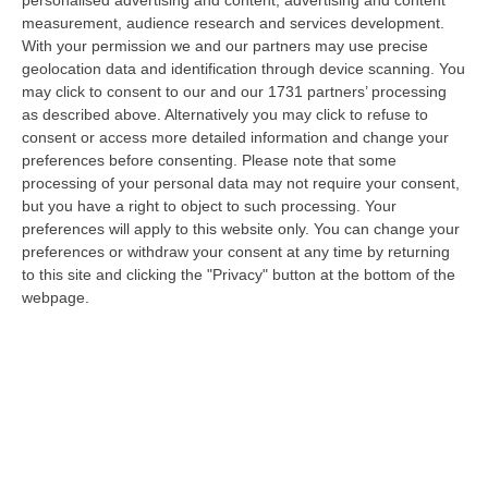
personalised advertising and content, advertising and content
iniziative e degli investimenti in Destination Marketing sull’attrattività…
measurement, audience research and services development.
06 Agosto, 13:01
With your permission we and our partners may use precise
geolocation data and identification through device scanning. You
Sì Della Camera Al Coltivaitalia, Confagricoltura: «Subito Il Voto
may click to consent to our and our 1731 partners’ processing
Definitivo In Senato»
as described above. Alternatively you may click to refuse to
consent or access more detailed information and change your
“Confagricoltura commenta positivamente l’approvazione alla Camera
preferences before consenting.
Please note that some
del disegno di legge Coltivaitalia. «Grazie all’impegno del ministro, Fra…
processing of your personal data may not require your consent,
06 Agosto, 12:49
but you have a right to object to such processing. Your
preferences will apply to this website only. You can change your
Cosenza, Incassa Oltre 245mila Euro Dalla Pensione Del Padre
preferences or withdraw your consent at any time by returning
Deceduto
to this site and clicking the "Privacy" button at the bottom of the
“CASTROVILLARI Ha continuato a percepire per sette anni la pensione di
webpage.
anzianità del padre deceduto nel 2019, usufruendone mensilmente e sot…
06 Agosto, 12:13
Appalti Pubblici Gestiti Da Una Struttura “ombra” Tra Sicilia E
Reggio Calabria: 12 Misure Cautelari – NOMI
“REGGIO CALABRIA Una struttura aziendale “ombra”, diretta occultamente
da un imprenditore condannato in via definitiva per concorso esterno…