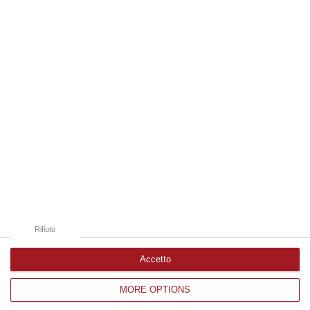
06 Agosto, 11:55
Edizioni provinciali
Catanzaro
Cosenza
Vibo Valentia
Reggio Calabria
Crotone
Rifiuto
Accetto
MORE OPTIONS
Corriere delle Calabria è una testata giornalistica di News&Com S.r.l