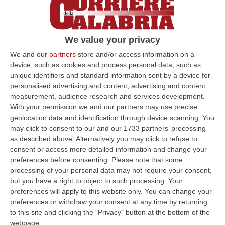
We value your privacy
We and our
partners
store and/or access information on a
device, such as cookies and process personal data, such as
unique identifiers and standard information sent by a device for
personalised advertising and content, advertising and content
Milano, Vannacci candida il generale
measurement, audience research and services development.
Burgio
With your permission we and our partners may use precise
Il leader di Fn: con lui tornerà la città della
geolocation data and identification through device scanning. You
may click to consent to our and our 1733 partners’ processing
madonnina e non dei maranza
as described above. Alternatively you may click to refuse to
Pubblicato il: 08/08/26 – 22:19
consent or access more detailed information and change your
preferences before consenting.
Please note that some
processing of your personal data may not require your consent,
but you have a right to object to such processing. Your
preferences will apply to this website only. You can change your
preferences or withdraw your consent at any time by returning
to this site and clicking the "Privacy" button at the bottom of the
webpage.