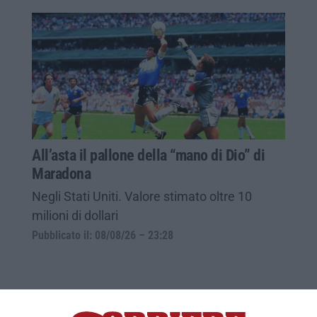
All’asta il pallone della “mano di Dio” di
Maradona
Negli Stati Uniti. Valore stimato oltre 10
milioni di dollari
Pubblicato il: 08/08/26 – 23:28