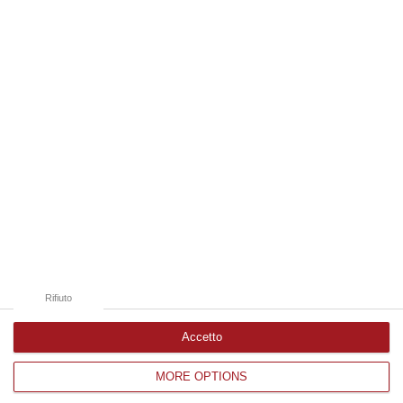
10 Agosto, 9:49
Edizioni provinciali
Catanzaro
Cosenza
Vibo Valentia
Reggio Calabria
Crotone
Rifiuto
Accetto
MORE OPTIONS
Corriere delle Calabria è una testata giornalistica di News&Com S.r.l