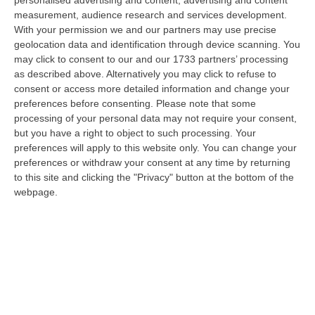
personalised advertising and content, advertising and content
Noto è chiaro: prima bisogna completare l’organico, poi si potrà ragiona…
measurement, audience research and services development.
10 Agosto, 10:44
With your permission we and our partners may use precise
geolocation data and identification through device scanning. You
Cosenza, Il Debutto Stagionale È Alle Porte Ma Il Cantiere Resta
may click to consent to our and our 1733 partners’ processing
Aperto
as described above. Alternatively you may click to refuse to
consent or access more detailed information and change your
“COSENZA Manca meno di una settimana alla prima gara ufficiale della
preferences before consenting.
Please note that some
stagione, ma il Cosenza di Eugenio Guarascio è ancora un cantiere apert…
processing of your personal data may not require your consent,
10 Agosto, 10:31
but you have a right to object to such processing. Your
preferences will apply to this website only. You can change your
Detenuto Per Cosa Nostra Evade Dal Carcere, Arrestato In
preferences or withdraw your consent at any time by returning
Calabria
to this site and clicking the "Privacy" button at the bottom of the
“Salvatore Drago Ferrante, detenuto siciliano in carcere per associazione
webpage.
mafiosa e traffico di sostanze stupefacenti, è evaso lo scorso 17…
10 Agosto, 10:04
Morto Per Botulino A Diamante, I Legali Della Famiglia: «I Sintomi
Furono Scambiati Per Ubriachezza»
“«I sintomi del botulino scambiati per ubriachezza. Luigi Di Sarno versava
in un drammatico e conclamato decadimento neurologico: soffriva d…