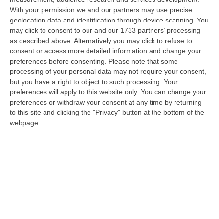
With your permission we and our partners may use precise
Vinitaly And The City A Reggio: Il Grande Abbraccio Tra Identità
geolocation data and identification through device scanning. You
Del Territorio, Storia E Cultura – FOTO
may click to consent to our and our 1733 partners’ processing
“REGGIO CALABRIA Vinitaly and the City arriva a Reggio Calabria. Dopo il
as described above. Alternatively you may click to refuse to
successo dell’edizione di Sibari, dove la manifestazione ha fatto s…
consent or access more detailed information and change your
08 Agosto, 20:47
preferences before consenting.
Please note that some
processing of your personal data may not require your consent,
Pride, La “prima Volta” Dell’onda Arcobaleno A Catanzaro. In
but you have a right to object to such processing. Your
Migliaia In Marcia Per I Diritti E La Libertà – FOTO
preferences will apply to this website only. You can change your
preferences or withdraw your consent at any time by returning
“CATANZARO Una prima volta destinata a lasciare un segno nella storia
to this site and clicking the "Privacy" button at the bottom of the
della città. Catanzaro oggi celebra il suo primo Pride: colori, musica…
webpage.
08 Agosto, 19:38
«Per Riaprire Hormuz Stop Ad Attacchi E Sanzioni»
“ROMA Per la riapertura dello Stretto di Hormuz l’Iran chiede agli Stati
Uniti di revocare il blocco navale e le sanzioni contro l’Iran, di…
08 Agosto, 19:27