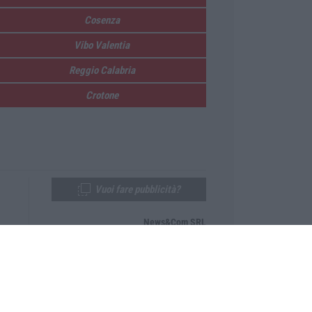
Cosenza
Vibo Valentia
Reggio Calabria
Crotone
Vuoi fare pubblicità?
News&Com SRL
Telefono:
0968-53665
Email:
newsandcom@gmail.com