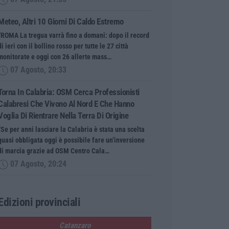
Meteo, Altri 10 Giorni Di Caldo Estremo
“ROMA La tregua varrà fino a domani: dopo il record
di ieri con il bollino rosso per tutte le 27 città
monitorate e oggi con 26 allerte mass…
07 Agosto, 20:33
Torna In Calabria: OSM Cerca Professionisti
Calabresi Che Vivono Al Nord E Che Hanno
Voglia Di Rientrare Nella Terra Di Origine
“Se per anni lasciare la Calabria è stata una scelta
quasi obbligata oggi è possibile fare un’inversione
di marcia grazie ad OSM Centro Cala…
07 Agosto, 20:24
Edizioni provinciali
Catanzaro