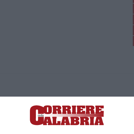
ica di News&Com S.r.l ©2012-
-2026. Tutti i diritti riservati.
ia, Lamezia Terme (CZ)
irettore responsabile Paola Militano |
Privacy