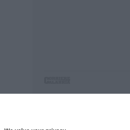
Corriere delle Calabria è una testata giornalist
P.IVA. 03199620794, Via del mare 6/G, S.Eufem
Iscrizione tribunale di Lamezia Terme 5/2011 - D
Effettua una ricerca sul Corriere delle Calabria