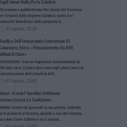
Sugli Idonei Della Pa In Calabria
“Riceviamo e pubblichiamo Noi idonei del Concorso
per 54 posti della Regione Calabria siamo tra i
potenziali beneficiari della proposta d…
07 Agosto, 22:35
Basilica Dell’Immacolata Concezione Di
Catanzaro, Ferro: «finanziamento Da 800
Milioni Di Euro»
“CATANZARO «Con un importante finanziamento di
800 mila euro, si potrà dare avvio agli attesi lavori di
ristrutturazione della Basilica dell…
07 Agosto, 22:02
Renzi: «Conte? Sarebbe Delittuoso
Vannaccizzare La Coalizione»
“ROMA «Conte sta giocando la sua partita, vedremo
se le primarie si faranno, quando e con che formato,
se a due Conte-Schlein o se ci sarann…
07 Agosto, 21:35