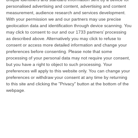
Assolti Lucano E Gli Altri Sindaci
personalised advertising and content, advertising and content
“Nessun sistema di “truffe” per la gestione dell’Emergenza Nord Africa
measurement, audience research and services development.
tra il 2011 e il 2012 in Calabria. Arriva il proscioglimento davanti…
With your permission we and our partners may use precise
07 Agosto, 18:06
geolocation data and identification through device scanning. You
may click to consent to our and our 1733 partners’ processing
Uomo Aggredito, Pestato E Ucciso, Arrestati Quattro Giovani
as described above. Alternatively you may click to refuse to
consent or access more detailed information and change your
“Quattro giovani tra i 19 e i 23 anni residenti in provincia di Forlì-Cesena
preferences before consenting.
Please note that some
sono stati fermati dai Carabinieri della compagnia di Cervia-Mi…
processing of your personal data may not require your consent,
07 Agosto, 17:43
but you have a right to object to such processing. Your
preferences will apply to this website only. You can change your
«La Regione Decide Dove Si Sopravvive A Un Infarto Guardando Il
preferences or withdraw your consent at any time by returning
Colore Dei Sindaci. Pronti Gli Esposti In Procura»
to this site and clicking the "Privacy" button at the bottom of the
“LAMEZIA TERME La delibera di Giunta regionale numero 400 del 21
webpage.
luglio 2026 è l’atto più grave prodotto da questa amministrazione
Occhiuto…
07 Agosto, 17:05
Gestione Sanitaria Accentrata, La Giunta Regionale Approva Il
Bilancio: Utile D’esercizio Di Oltre 240 Milioni